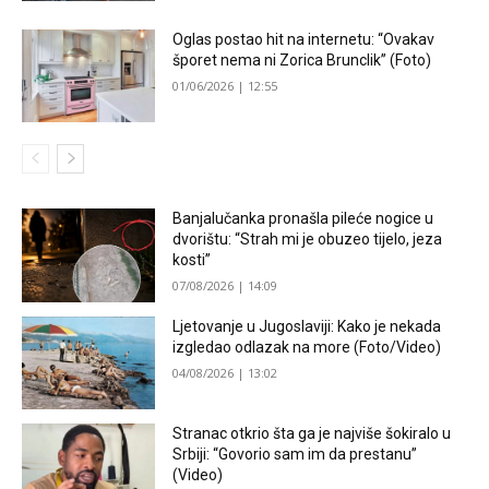
Oglas postao hit na internetu: “Ovakav
šporet nema ni Zorica Brunclik” (Foto)
01/06/2026 | 12:55
Banjalučanka pronašla pileće nogice u
dvorištu: “Strah mi je obuzeo tijelo, jeza
kosti”
07/08/2026 | 14:09
Ljetovanje u Jugoslaviji: Kako je nekada
izgledao odlazak na more (Foto/Video)
04/08/2026 | 13:02
Stranac otkrio šta ga je najviše šokiralo u
Srbiji: “Govorio sam im da prestanu”
(Video)