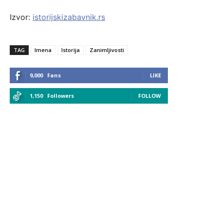
Izvor:
istorijskizabavnik.rs
TAG
Imena
Istorija
Zanimljivosti
9,000
Fans
LIKE
1,150
Followers
FOLLOW