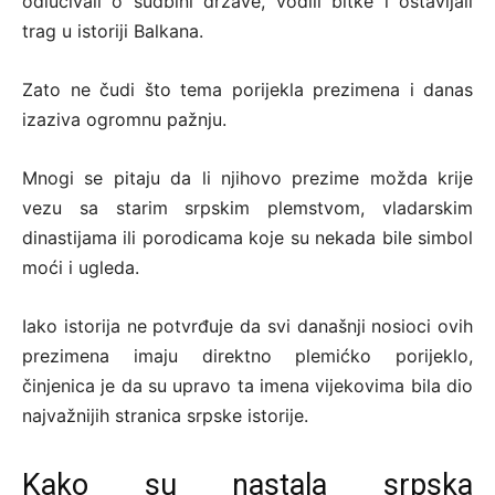
odlučivali o sudbini države, vodili bitke i ostavljali
trag u istoriji Balkana.
Zato ne čudi što tema porijekla prezimena i danas
izaziva ogromnu pažnju.
Mnogi se pitaju da li njihovo prezime možda krije
vezu sa starim srpskim plemstvom, vladarskim
dinastijama ili porodicama koje su nekada bile simbol
moći i ugleda.
Iako istorija ne potvrđuje da svi današnji nosioci ovih
prezimena imaju direktno plemićko porijeklo,
činjenica je da su upravo ta imena vijekovima bila dio
najvažnijih stranica srpske istorije.
Kako su nastala srpska