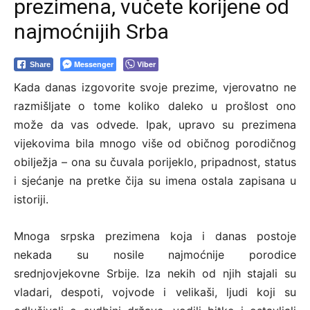
prezimena, vučete korijene od
najmoćnijih Srba
Messenger
Viber
Share
Kada danas izgovorite svoje prezime, vjerovatno ne
razmišljate o tome koliko daleko u prošlost ono
može da vas odvede. Ipak, upravo su prezimena
vijekovima bila mnogo više od običnog porodičnog
obilježja – ona su čuvala porijeklo, pripadnost, status
i sjećanje na pretke čija su imena ostala zapisana u
istoriji.
Mnoga srpska prezimena koja i danas postoje
nekada su nosile najmoćnije porodice
srednjovjekovne Srbije. Iza nekih od njih stajali su
vladari, despoti, vojvode i velikaši, ljudi koji su