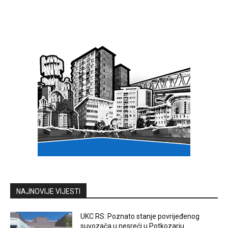
NAJNOVIJE VIJESTI
UKC RS: Poznato stanje povrijeđenog
suvozača u nesreći u Potkozarju