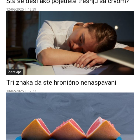
Šta se desi ako pojedete trešnju sa crvom?
12/06/2025 | 12:39
Zdravlje
Tri znaka da ste hronično nenaspavani
10/02/2025 | 12:33