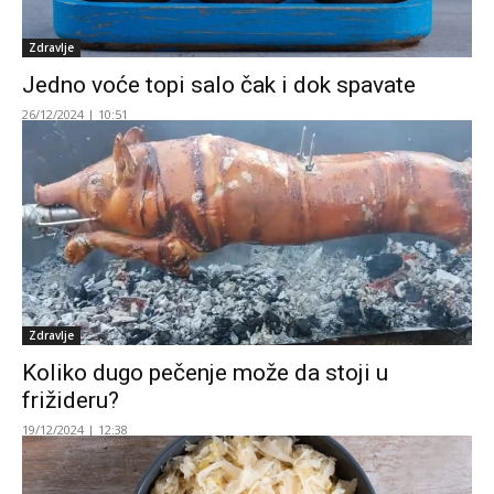
Zdravlje
Jedno voće topi salo čak i dok spavate
26/12/2024 | 10:51
Zdravlje
Koliko dugo pečenje može da stoji u
frižideru?
19/12/2024 | 12:38