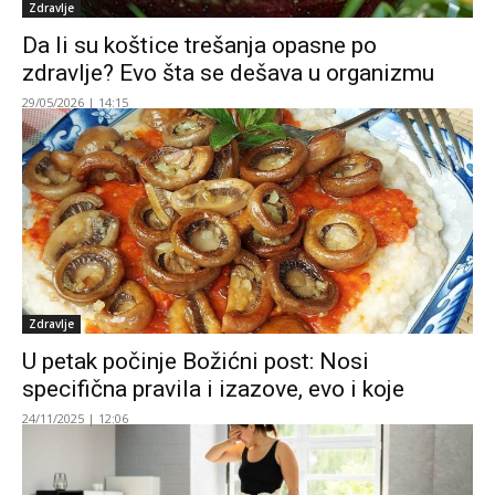
Zdravlje
Da li su koštice trešanja opasne po
zdravlje? Evo šta se dešava u organizmu
29/05/2026 | 14:15
Zdravlje
U petak počinje Božićni post: Nosi
specifična pravila i izazove, evo i koje
24/11/2025 | 12:06