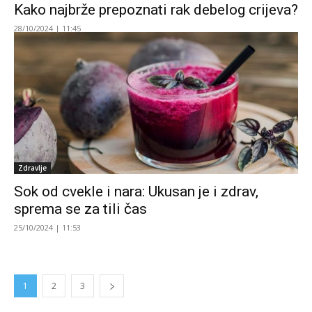
Kako najbrže prepoznati rak debelog crijeva?
28/10/2024 | 11:45
Zdravlje
Sok od cvekle i nara: Ukusan je i zdrav,
sprema se za tili čas
25/10/2024 | 11:53
1
2
3