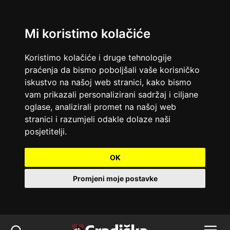
Mi koristimo kolačiće
Koristimo kolačiće i druge tehnologije
praćenja da bismo poboljšali vaše korisničko
iskustvo na našoj web stranici, kako bismo
vam prikazali personalizirani sadržaj i ciljane
oglase, analizirali promet na našoj web
stranici i razumjeli odakle dolaze naši
posjetitelji.
OK
Promjeni moje postavke