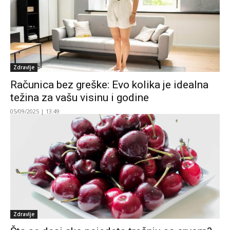
Zdravlje
Računica bez greške: Evo kolika je idealna
težina za vašu visinu i godine
05/09/2025 | 13:49
Zdravlje