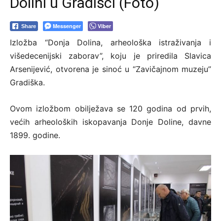
Dolini u Gradišci (Foto)
Messenger
Viber
Share
Izložba “Donja Dolina, arheološka istraživanja i
višedecenijski zaborav”, koju je priredila Slavica
Arsenijević, otvorena je sinoć u “Zavičajnom muzeju”
Gradiška.
Ovom izložbom obilježava se 120 godina od prvih,
većih arheoloških iskopavanja Donje Doline, davne
1899. godine.