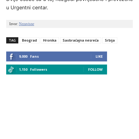
u Urgentni centar.
Izvor: 
Nezavisne
TAG
Beograd
Hronika
Saobraćajna nesreća
Srbija
9,000
Fans
LIKE
1,150
Followers
FOLLOW