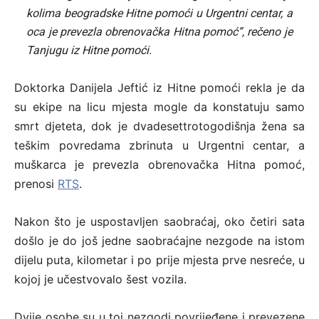
kolima beogradske Hitne pomoći u Urgentni centar, a
oca je prevezla obrenovačka Hitna pomoć”, rečeno je
Tanjugu iz Hitne pomoći.
Doktorka Danijela Јeftić iz Hitne pomoći rekla je da
su ekipe na licu mjesta mogle da konstatuju samo
smrt djeteta, dok je dvadesettrotogodišnja žena sa
teškim povredama zbrinuta u Urgentni centar, a
muškarca je prevezla obrenovačka Hitna pomoć,
prenosi
RTS
.
Nakon što je uspostavljen saobraćaj, oko četiri sata
došlo je do još jedne saobraćajne nezgode na istom
dijelu puta, kilometar i po prije mjesta prve nesreće, u
kojoj je učestvovalo šest vozila.
Dvije osobe su u toj nezgodi povrijeđene i prevezene