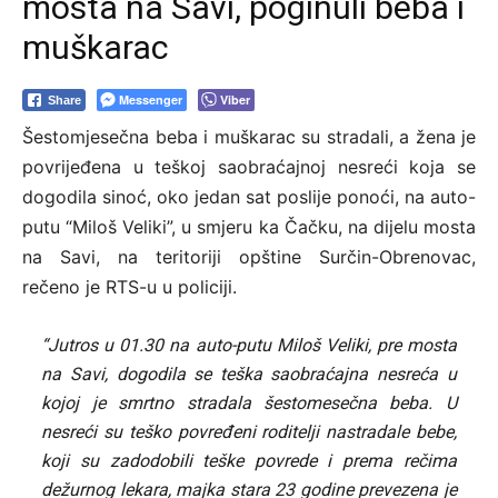
mosta na Savi, poginuli beba i
muškarac
Messenger
Viber
Share
Šestomjesečna beba i muškarac su stradali, a žena je
povrijeđena u teškoj saobraćajnoj nesreći koja se
dogodila sinoć, oko jedan sat poslije ponoći, na auto-
putu “Miloš Veliki”, u smjeru ka Čačku, na dijelu mosta
na Savi, na teritoriji opštine Surčin-Obrenovac,
rečeno je RTS-u u policiji.
“Jutros u 01.30 na auto-putu Miloš Veliki, pre mosta
na Savi, dogodila se teška saobraćajna nesreća u
kojoj je smrtno stradala šestomesečna beba. U
nesreći su teško povređeni roditelji nastradale bebe,
koji su zadodobili teške povrede i prema rečima
dežurnog lekara, majka stara 23 godine prevezena je