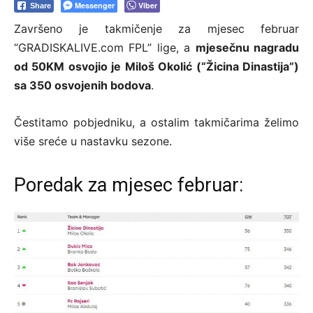
Messenger
Viber
Share
Završeno je takmičenje za mjesec februar
“GRADISKALIVE.com FPL” lige, a
mjesečnu nagradu
od 50KM osvojio je Miloš Okolić (“Žicina Dinastija”)
sa 350 osvojenih bodova
.
Čestitamo pobjedniku, a ostalim takmičarima želimo
više sreće u nastavku sezone.
Poredak za mjesec februar: