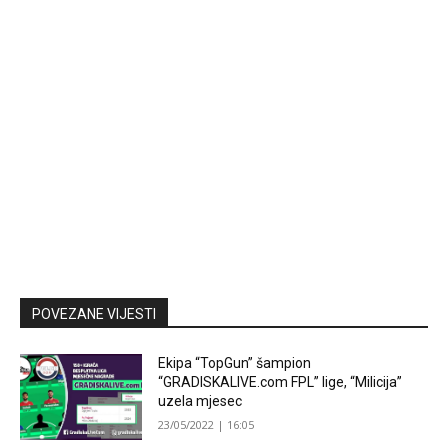
POVEZANE VIJESTI
Ekipa “TopGun” šampion
“GRADISKALIVE.com FPL” lige, “Milicija”
uzela mjesec
23/05/2022 | 16:05