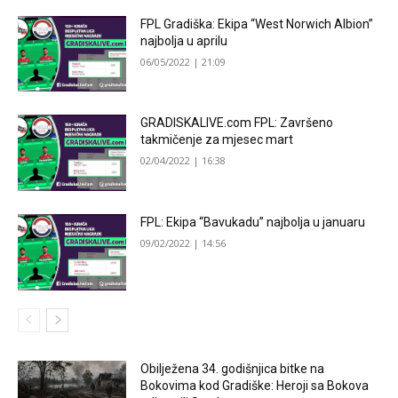
FPL Gradiška: Ekipa “West Norwich Albion”
najbolja u aprilu
06/05/2022 | 21:09
GRADISKALIVE.com FPL: Završeno
takmičenje za mjesec mart
02/04/2022 | 16:38
FPL: Ekipa “Bavukadu” najbolja u januaru
09/02/2022 | 14:56
Obilježena 34. godišnjica bitke na
Bokovima kod Gradiške: Heroji sa Bokova