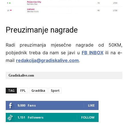
Preuzimanje nagrade
Radi preuzimanja mjesečne nagrade od 50KM,
pobjednik treba da nam se javi u
FB INBOX
ili na e-
mail
redakcija@gradiskalive.com
.
Gradiskalive.com
TAG
FPL
Gradiška
Sport
9,000
Fans
LIKE
1,151
Followers
FOLLOW