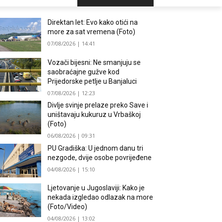
Direktan let: Evo kako otići na
more za sat vremena (Foto)
07/08/2026 | 14:41
Vozači bijesni: Ne smanjuju se
saobraćajne gužve kod
Prijedorske petlje u Banjaluci
07/08/2026 | 12:23
Divlje svinje prelaze preko Save i
uništavaju kukuruz u Vrbaškoj
(Foto)
06/08/2026 | 09:31
PU Gradiška: U jednom danu tri
nezgode, dvije osobe povrijeđene
04/08/2026 | 15:10
Ljetovanje u Jugoslaviji: Kako je
nekada izgledao odlazak na more
(Foto/Video)
04/08/2026 | 13:02