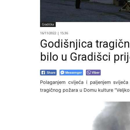
Gradiška
16/11/2022 | 15:36
Godišnjica tragič
bilo u Gradišci pri
Messenger
Viber
Share
Polaganjem cvijeća i paljenjem svijeća
tragičnog požara u Domu kulture “Veljko 