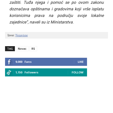
zaštiti. Tuđa njega i pomoć se po ovom zakonu
doznačava opštinama i gradovima koji vrše isplatu
korisnicima prava na području svoje lokalne
zajednice”, naveli su iz Ministarstva.
Izvor: 
Nezavisne
TAG
Novac
RS
9,000
Fans
LIKE
1,150
Followers
FOLLOW