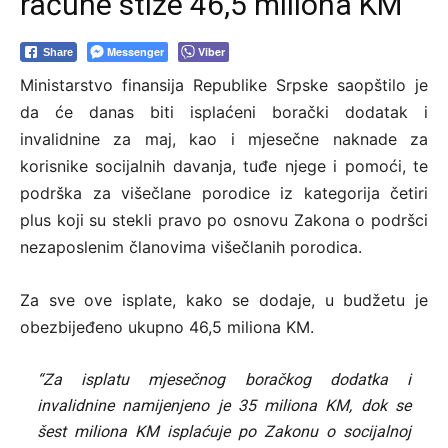
račune stiže 46,5 miliona KM
Messenger
Viber
Share
Ministarstvo finansija Republike Srpske saopštilo je
da će danas biti isplaćeni borački dodatak i
invalidnine za maj, kao i mjesečne naknade za
korisnike socijalnih davanja, tuđe njege i pomoći, te
podrška za višečlane porodice iz kategorija četiri
plus koji su stekli pravo po osnovu Zakona o podršci
nezaposlenim članovima višečlanih porodica.
Za sve ove isplate, kako se dodaje, u budžetu je
obezbijeđeno ukupno 46,5 miliona KM.
“Za isplatu mjesečnog boračkog dodatka i
invalidnine namijenjeno je 35 miliona KM, dok se
šest miliona KM isplaćuje po Zakonu o socijalnoj