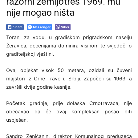
razorni zemljotres 1969. mu
nije mogao ništa
Messenger
Viber
Share
Toranj za vodu, u gradiškom prigradskom naselju
Žeravica, decenijama dominira visinom te svjedoči o
graditeljskoj vještini.
Ovaj objekat visok 50 metara, ozidali su čuveni
majstori iz Crne Trave u Srbiji. Započeli su 1963. a
završili dvije godine kasnije.
Početak gradnje, prije dolaska Crnotravaca, nije
obećavao da će ovaj kompleksan posao biti
uspješan.
Sandro Zeničanin, direktor Komunalnog preduzeća