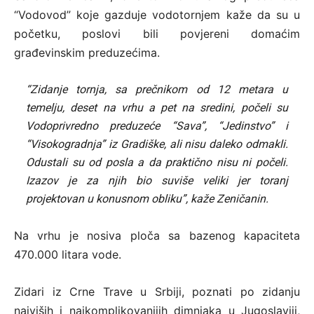
“Vodovod” koje gazduje vodotornjem kaže da su u
početku, poslovi bili povjereni domaćim
građevinskim preduzećima.
“Zidanje tornja, sa prečnikom od 12 metara u
temelju, deset na vrhu a pet na sredini, počeli su
Vodoprivredno preduzeće “Sava”, “Jedinstvo” i
“Visokogradnja” iz Gradiške, ali nisu daleko odmakli.
Odustali su od posla a da praktično nisu ni počeli.
Izazov je za njih bio suviše veliki jer toranj
projektovan u konusnom obliku”, kaže Zeničanin.
Na vrhu je nosiva ploča sa bazenog kapaciteta
470.000 litara vode.
Zidari iz Crne Trave u Srbiji, poznati po zidanju
najviših i najkomplikovanijih dimnjaka u Jugoslaviji,