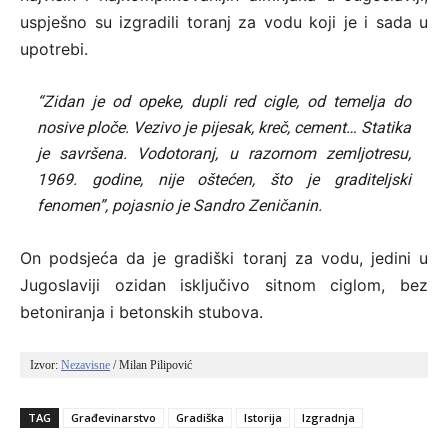
uspješno su izgradili toranj za vodu koji je i sada u
upotrebi.
“Zidan je od opeke, dupli red cigle, od temelja do
nosive ploče. Vezivo je pijesak, kreč, cement… Statika
je savršena. Vodotoranj, u razornom zemljotresu,
1969. godine, nije oštećen, što je graditeljski
fenomen”, pojasnio je Sandro Zeničanin.
On podsjeća da je gradiški toranj za vodu, jedini u
Jugoslaviji ozidan isključivo sitnom ciglom, bez
betoniranja i betonskih stubova.
Izvor: 
Nezavisne
 / Milan Pilipović
TAG
Građevinarstvo
Gradiška
Istorija
Izgradnja