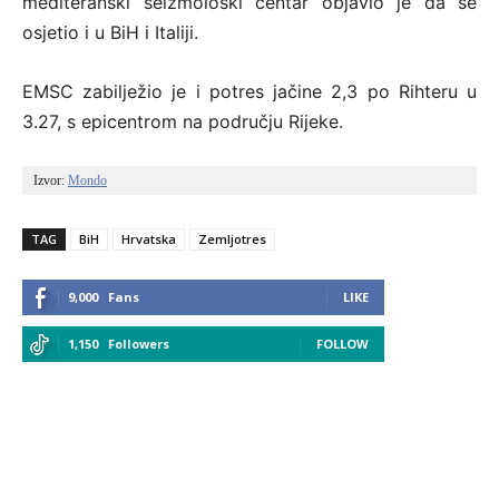
mediteranski seizmološki centar objavio je da se
osjetio i u BiH i Italiji.
EMSC zabilježio je i potres jačine 2,3 po Rihteru u
3.27, s epicentrom na području Rijeke.
Izvor: 
Mondo
TAG
BiH
Hrvatska
Zemljotres
9,000
Fans
LIKE
1,150
Followers
FOLLOW