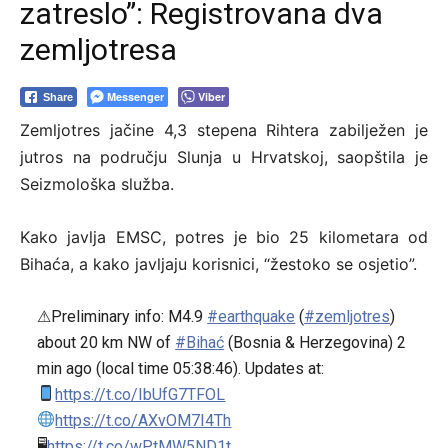
zatreslo”: Registrovana dva
zemljotresa
Messenger
Viber
Share
Zemljotres jačine 4,3 stepena Rihtera zabilježen je
jutros na području Slunja u Hrvatskoj, saopštila je
Seizmološka služba.
Kako javlja EMSC, potres je bio 25 kilometara od
Bihaća, a kako javljaju korisnici, “žestoko se osjetio”.
⚠Preliminary info: M4.9
#earthquake
(
#zemljotres
)
about 20 km NW of
#Bihać
(Bosnia & Herzegovina) 2
min ago (local time 05:38:46). Updates at:
https://t.co/IbUfG7TFOL
https://t.co/AXvOM7I4Th
🖥
https://t.co/wPtMW5ND1t