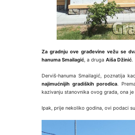
Za gradnju ove građevine vežu se dv
hanuma Smailagić
, a druga
Aiša Džinić
.
Derviš-hanuma Smailagić, poznatija ka
najimućnijih gradiških porodica
. Prema
kazivanju stanovnika ovog grada, ona je
Ipak, prije nekoliko godina, ovi podaci s