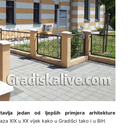
avlja jedan od ljepših primjera arhitekture
za XIX u XX vijek kako u Gradišci tako i u BiH.