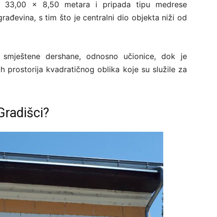
a 33,00 x 8,50 metara i pripada tipu medrese
ađevina, s tim što je centralni dio objekta niži od
e smještene dershane, odnosno učionice, dok je
ih prostorija kvadratičnog oblika koje su služile za
Gradišci?