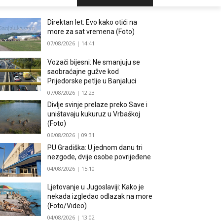
Direktan let: Evo kako otići na
more za sat vremena (Foto)
07/08/2026 | 14:41
Vozači bijesni: Ne smanjuju se
saobraćajne gužve kod
Prijedorske petlje u Banjaluci
07/08/2026 | 12:23
Divlje svinje prelaze preko Save i
uništavaju kukuruz u Vrbaškoj
(Foto)
06/08/2026 | 09:31
PU Gradiška: U jednom danu tri
nezgode, dvije osobe povrijeđene
04/08/2026 | 15:10
Ljetovanje u Jugoslaviji: Kako je
nekada izgledao odlazak na more
(Foto/Video)
04/08/2026 | 13:02