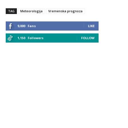
TAG
Meteorologija
Vremenska prognoza
9,000
Fans
LIKE
1,150
Followers
FOLLOW