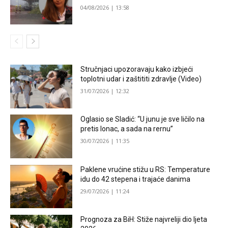
04/08/2026 | 13:58
Stručnjaci upozoravaju kako izbjeći
toplotni udar i zaštititi zdravlje (Video)
31/07/2026 | 12:32
Oglasio se Sladić: “U junu je sve ličilo na
pretis lonac, a sada na rernu”
30/07/2026 | 11:35
Paklene vrućine stižu u RS: Temperature
idu do 42 stepena i trajaće danima
29/07/2026 | 11:24
Prognoza za BiH: Stiže najvreliji dio ljeta