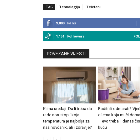
TAG
Tehnologija
Telefoni
9,000
Fans
1,151
Followers
FO
POVEZANE VIJESTI
Klima uređaji: Da li treba da
Raditi ili odmarati? Vječ
rade non-stop i koja
dilema koja muči doma
temperatura je najbolja za
– evo treba li danas čist
naš novčanik, ali i zdravlje?
kuću