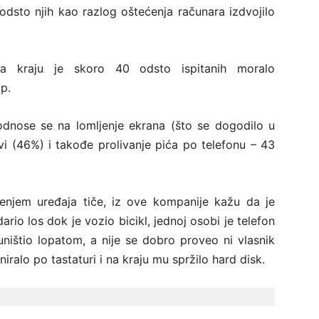
odsto njih kao razlog oštećenja računara izdvojilo
na kraju je skoro 40 odsto ispitanih moralo
op.
odnose se na lomljenje ekrana (što se dogodilo u
vi (46%) i takođe prolivanje pića po telefonu – 43
ećenjem uređaja tiče, iz ove kompanije kažu da je
ario los dok je vozio bicikl, jednoj osobi je telefon
uništio lopatom, a nije se dobro proveo ni vlasnik
ralo po tastaturi i na kraju mu spržilo hard disk.