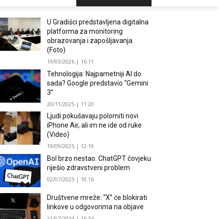
U Gradišci predstavljena digitalna
platforma za monitoring
obrazovanja i zapošljavanja
(Foto)
19/03/2026 | 16:11
Tehnologija: Najpametniji AI do
sada? Google predstavio “Gemini
3”
20/11/2025 | 11:20
Ljudi pokušavaju polomiti novi
iPhone Air, ali im ne ide od ruke
(Video)
19/09/2025 | 12:19
Bol brzo nestao: ChatGPT čovjeku
riješio zdravstveni problem
02/07/2025 | 10:16
Društvene mreže: “X” će blokirati
linkove u odgovorima na objave
21/07/2024 | 16:34