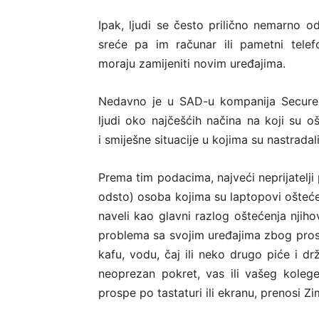
Ipak, ljudi se često prilično nemarno 
sreće pa im računar ili pametni telefo
moraju zamijeniti novim uređajima.
Nedavno je u SAD-u kompanija Secure 
ljudi oko najčešćih načina na koji su oš
i smiješne situacije u kojima su nastradali
Prema tim podacima, najveći neprijatelji
odsto) osoba kojima su laptopovi ošteće
naveli kao glavni razlog oštećenja njiho
problema sa svojim uređajima zbog prosi
kafu, vodu, čaj ili neko drugo piće i d
neoprezan pokret, vas ili vašeg kolege/
prospe po tastaturi ili ekranu, prenosi Zi