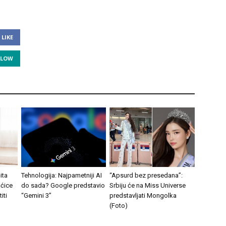
LIKE
LLOW
ita
Tehnologija: Najpametniji AI
“Apsurd bez presedana”:
ćice
do sada? Google predstavio
Srbiju će na Miss Universe
iti
“Gemini 3”
predstavljati Mongolka
(Foto)