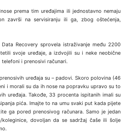
odnose prema tim uređajima ili jednostavno nemaju
n završi na servisiranju ili ga, zbog oštećenja,
Data Recovery sprovela istraživanje među 2200
tetili svoje uređaje, a izdvojili su i neke neobične
 telefoni i prenosivi računari.
 prenosivih uređaja su – padovi. Skoro polovina (46
ni i morali su da ih nose na popravku upravo su to
vih uređaja. Takođe, 33 procenta ispitanih imali su
panja pića. Imajte to na umu svaki put kada pijete
ržite ga pored prenosivog računara. Samo je jedan
koleginice, dovoljan da se sadržaj čaše ili šolje
mo.