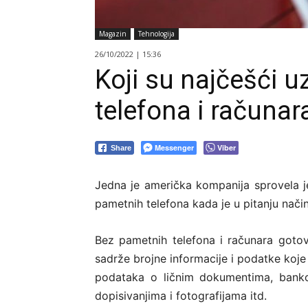
Magazin
Tehnologija
26/10/2022 | 15:36
Koji su najčešći u
telefona i računar
Messenger
Viber
Share
Jedna je američka kompanija sprovela je
pametnih telefona kada je u pitanju način n
Bez pametnih telefona i računara gotovo
sadrže brojne informacije i podatke koje 
podataka o ličnim dokumentima, banko
dopisivanjima i fotografijama itd.