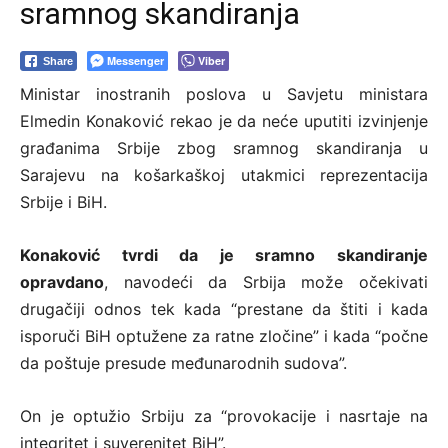
sramnog skandiranja
Messenger
Viber
Share
Ministar inostranih poslova u Savjetu ministara
Elmedin Konaković rekao je da neće uputiti izvinjenje
građanima Srbije zbog sramnog skandiranja u
Sarajevu na košarkaškoj utakmici reprezentacija
Srbije i BiH.
Konaković tvrdi da je sramno skandiranje
opravdano
, navodeći da Srbija može očekivati
drugačiji odnos tek kada “prestane da štiti i kada
isporuči BiH optužene za ratne zločine” i kada “počne
da poštuje presude međunarodnih sudova”.
On je optužio Srbiju za “provokacije i nasrtaje na
integritet i suverenitet BiH”.