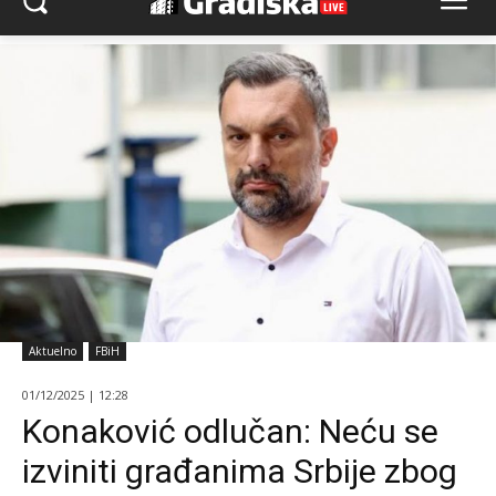
Aktuelno
FBiH
01/12/2025 | 12:28
Konaković odlučan: Neću se
izviniti građanima Srbije zbog