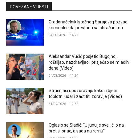
POVEZANE VIJESTI
Gradonačelnik Istočnog Sarajeva pozvao
kriminalce da prestanu sa obračunima
04/08/2026 | 14:23
Aleksandar Vučić posjetio Bugojno,
roštiljao, nazdravljao i prisjećao se mladih
dana (Video)
04/08/2026 | 11:34
Stručnjaci upozoravaju kako izbjeći
toplotni udar i zaštititi zdravlje (Video)
31/07/2026 | 12:32
Oglasio se Sladić: “U junu je sve ličilo na
pretis lonac, a sada na rernu”