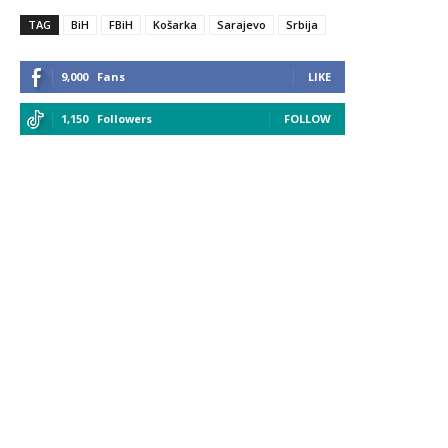
TAG
BiH
FBiH
Košarka
Sarajevo
Srbija
9,000
Fans
LIKE
1,150
Followers
FOLLOW