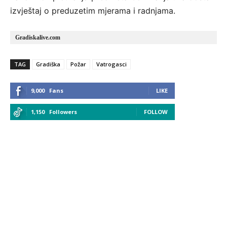
izvještaj o preduzetim mjerama i radnjama.
Gradiskalive.com
TAG
Gradiška
Požar
Vatrogasci
9,000
Fans
LIKE
1,150
Followers
FOLLOW