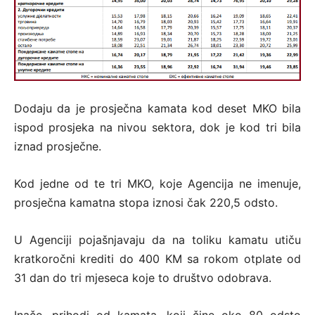
Dodaju da je prosječna kamata kod deset MKO bila
ispod prosjeka na nivou sektora, dok je kod tri bila
iznad prosječne.
Kod jedne od te tri MKO, koje Agencija ne imenuje,
prosječna kamatna stopa iznosi čak 220,5 odsto.
U Agenciji pojašnjavaju da na toliku kamatu utiču
kratkoročni krediti do 400 KM sa rokom otplate od
31 dan do tri mjeseca koje to društvo odobrava.
Inače, prihodi od kamata, koji čine oko 80 odsto