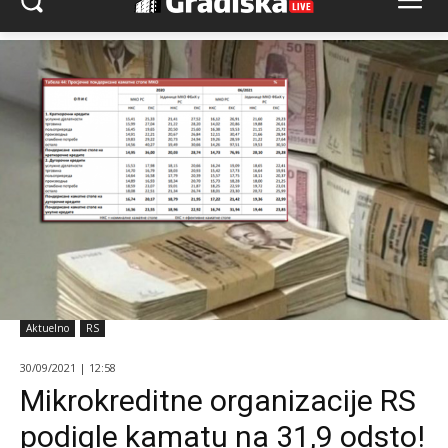
Aktuelno
RS
30/09/2021 | 12:58
Mikrokreditne organizacije RS
podigle kamatu na 31,9 odsto!