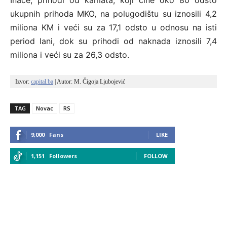
ukupnih prihoda MKO, na polugodištu su iznosili 4,2
miliona KM i veći su za 17,1 odsto u odnosu na isti
period lani, dok su prihodi od naknada iznosili 7,4
miliona i veći su za 26,3 odsto.
Izvor: 
capital.ba
 | Autor: M. Čigoja Ljubojević
TAG
Novac
RS
9,000
Fans
LIKE
1,151
Followers
FOLLOW