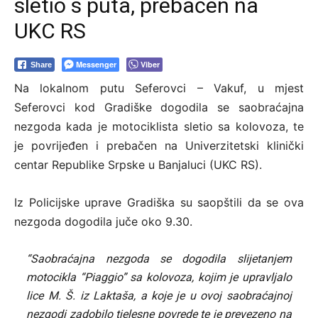
sletio s puta, prebačen na
UKC RS
Messenger
Viber
Share
Na lokalnom putu Seferovci – Vakuf, u mjest
Seferovci kod Gradiške dogodila se saobraćajna
nezgoda kada je motociklista sletio sa kolovoza, te
je povrijeđen i prebačen na Univerzitetski klinički
centar Republike Srpske u Banjaluci (UKC RS).
Iz Policijske uprave Gradiška su saopštili da se ova
nezgoda dogodila juče oko 9.30.
“Saobraćajna nezgoda se dogodila slijetanjem
motocikla “Piaggio” sa kolovoza, kojim je upravljalo
lice M. Š. iz Laktaša, a koje je u ovoj saobraćajnoj
nezgodi zadobilo tjelesne povrede te je prevezeno na