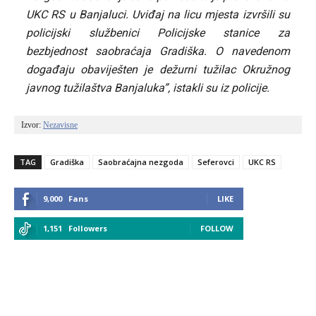
UKC RS u Banjaluci. Uviđaj na licu mjesta izvršili su
policijski službenici Policijske stanice za
bezbjednost saobraćaja Gradiška. O navedenom
događaju obaviješten je dežurni tužilac Okružnog
javnog tužilaštva Banjaluka”, istakli su iz policije.
Izvor: 
Nezavisne
TAG
Gradiška
Saobraćajna nezgoda
Seferovci
UKC RS
9,000
Fans
LIKE
1,151
Followers
FOLLOW