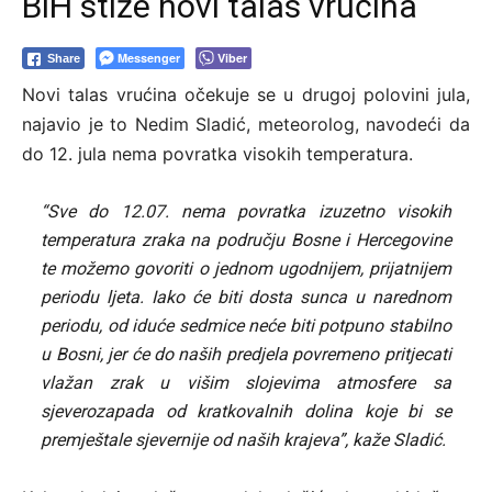
BiH stiže novi talas vrućina
Messenger
Viber
Share
Novi talas vrućina očekuje se u drugoj polovini jula,
najavio je to Nedim Sladić, meteorolog, navodeći da
do 12. jula nema povratka visokih temperatura.
“Sve do 12.07. nema povratka izuzetno visokih
temperatura zraka na području Bosne i Hercegovine
te možemo govoriti o jednom ugodnijem, prijatnijem
periodu ljeta. Iako će biti dosta sunca u narednom
periodu, od iduće sedmice neće biti potpuno stabilno
u Bosni, jer će do naših predjela povremeno pritjecati
vlažan zrak u višim slojevima atmosfere sa
sjeverozapada od kratkovalnih dolina koje bi se
premještale sjevernije od naših krajeva”, kaže Sladić.