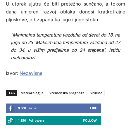
U utorak ujutru će biti pretežno sunčano, a tokom
dana umjeren razvoj oblaka donosi kratkotrajne
pljuskove, od zapada ka jugu i jugoistoku.
“Minimalna temperatura vazduha od devet do 18, na
jugu do 23. Maksimalna temperatura vazduha od 27
do 34, u višim predjelima od 24 stepena”, ističu
meteorolozi.
Izvor:
Nezavisne
TAG
Meteorologija
Vremenska prognoza
Vrućine
9,000
Fans
LIKE
1,150
Followers
FOLLOW