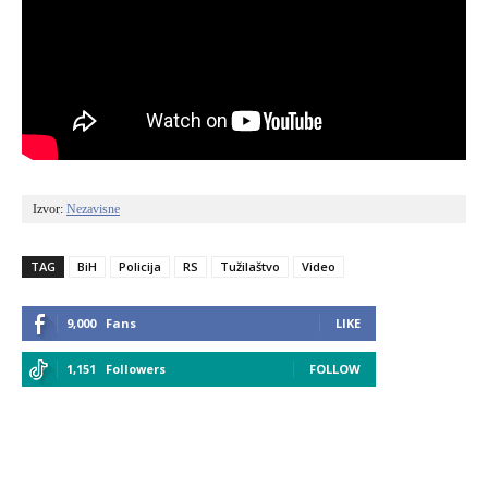
Izvor: 
Nezavisne
TAG
BiH
Policija
RS
Tužilaštvo
Video
9,000
Fans
LIKE
1,151
Followers
FOLLOW