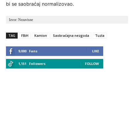
bi se saobraćaj normalizovao.
Izvor: Nezavisne
TAG
FBiH
Kamion
Saobraćajna nezgoda
Tuzla
9,000
Fans
LIKE
1,151
Followers
FOLLOW