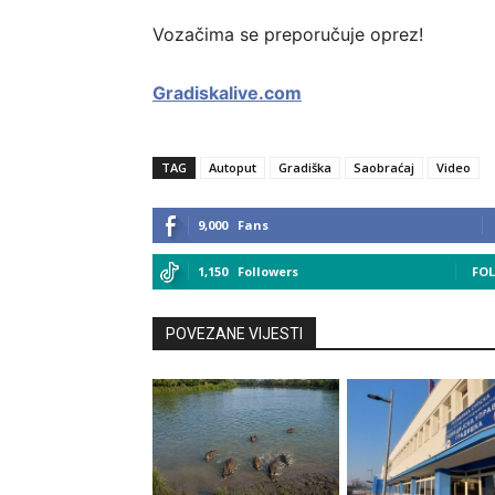
Vozačima se preporučuje oprez!
Gradiskalive.com
TAG
Autoput
Gradiška
Saobraćaj
Video
9,000
Fans
1,150
Followers
FO
POVEZANE VIJESTI