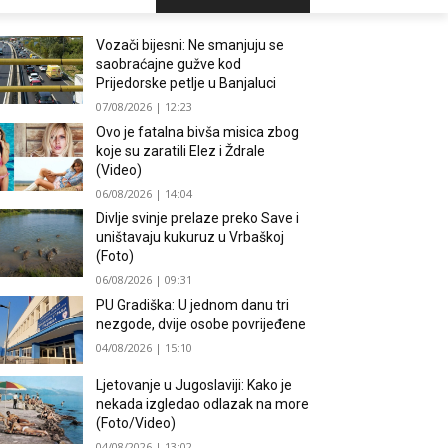
Vozači bijesni: Ne smanjuju se
saobraćajne gužve kod
Prijedorske petlje u Banjaluci
07/08/2026 | 12:23
Ovo je fatalna bivša misica zbog
koje su zaratili Elez i Ždrale
(Video)
06/08/2026 | 14:04
Divlje svinje prelaze preko Save i
uništavaju kukuruz u Vrbaškoj
(Foto)
06/08/2026 | 09:31
PU Gradiška: U jednom danu tri
nezgode, dvije osobe povrijeđene
04/08/2026 | 15:10
Ljetovanje u Jugoslaviji: Kako je
nekada izgledao odlazak na more
(Foto/Video)
04/08/2026 | 13:02