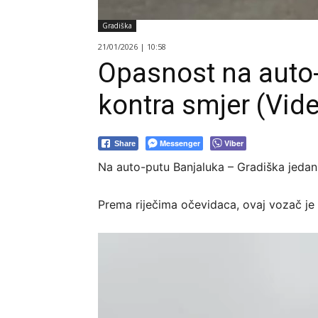
Gradiška
21/01/2026 | 10:58
Opasnost na auto
kontra smjer (Vid
Messenger
Viber
Share
Na auto-putu Banjaluka – Gradiška jeda
Prema riječima očevidaca, ovaj vozač je
V
i
d
e
o