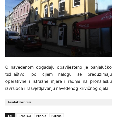
O navedenom događaju obaviješteno je banjalučko
tužilaštvo, po čijem nalogu se preduzimaju
operativne i istražne mjere i radnje na pronalasku
izvršioca i rasvjetljavanju navedenog krivičnog djela.
Gradiskalive.com
TAG
Gradiška
Pljačka
Policija