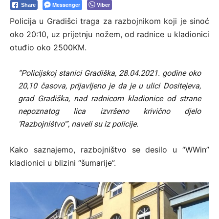
Messenger
Viber
Share
Policija u Gradišci traga za razbojnikom koji je sinoć
oko 20:10, uz prijetnju nožem, od radnice u kladionici
otuđio oko 2500KM.
“Policijskoj stanici Gradiška, 28.04.2021. godine oko
20,10 časova, prijavljeno je da je u ulici Dositejeva,
grad Gradiška, nad radnicom kladionice od strane
nepoznatog lica izvršeno krivično djelo
‘Razbojništvo'”, naveli su iz policije.
Kako saznajemo, razbojništvo se desilo u “WWin”
kladionici u blizini “šumarije”.