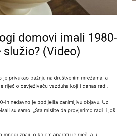
ogi domovi imali 1980-
e služio? (Video)
o je privukao pažnju na društvenim mrežama, a
je riječ o osvježivaču vazduha koji i danas radi.
-ih nedavno je podijelila zanimljivu objavu. Uz
sali su samo: „Šta mislite da provjerimo radi li još
 mnogi znaju o kojem aparatu je riječ, a u