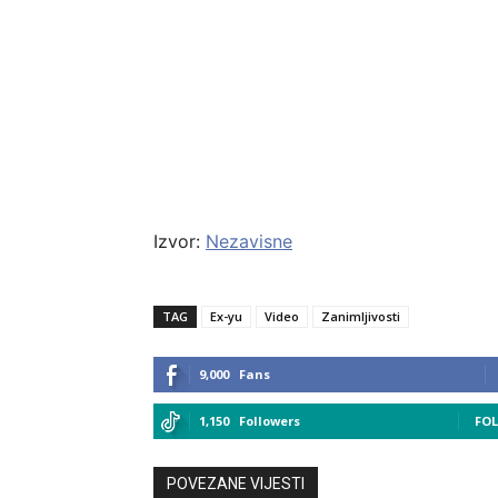
Izvor:
Nezavisne
TAG
Ex-yu
Video
Zanimljivosti
9,000
Fans
1,150
Followers
FO
POVEZANE VIJESTI