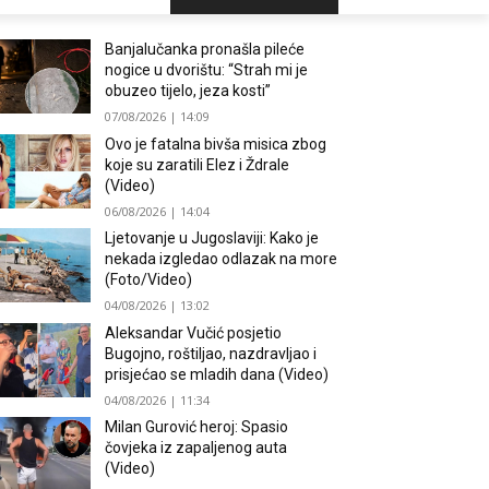
Banjalučanka pronašla pileće
nogice u dvorištu: “Strah mi je
obuzeo tijelo, jeza kosti”
07/08/2026 | 14:09
Ovo je fatalna bivša misica zbog
koje su zaratili Elez i Ždrale
(Video)
06/08/2026 | 14:04
Ljetovanje u Jugoslaviji: Kako je
nekada izgledao odlazak na more
(Foto/Video)
04/08/2026 | 13:02
Aleksandar Vučić posjetio
Bugojno, roštiljao, nazdravljao i
prisjećao se mladih dana (Video)
04/08/2026 | 11:34
Milan Gurović heroj: Spasio
čovjeka iz zapaljenog auta
(Video)