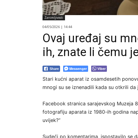
Zanimljivosti
04/05/2026 | 14:44
Ovaj uređaj su mn
ih, znate li čemu j
Messenger
Viber
Share
Stari kućni aparat iz osamdesetih ponov
mnogi su se iznenadili kada su otkrili da 
Facebook stranica sarajevskog Muzeja 80
fotografiju aparata iz 1980-ih godina napi
uvijek?“
Sudeći po komentarima, ispostavilo se da