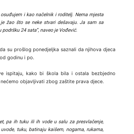
 osuđujem i kao načelnik i roditelj. Nema mjesta
je žao što se neke stvari dešavaju. Ja sam sa
u podršku 24 sata”, naveo je Vođević.
da su prošlog ponedjeljka saznali da njihova djeca
 od godinu i po.
e ispitaju, kako bi škola bila i ostala bezbjedno
a nećemo objavljivati zbog zaštite prava djece.
et, pa ih tuku ili ih vode u salu za presvlačenje,
 uvode, tuku, batinaju kaišem, nogama, rukama,