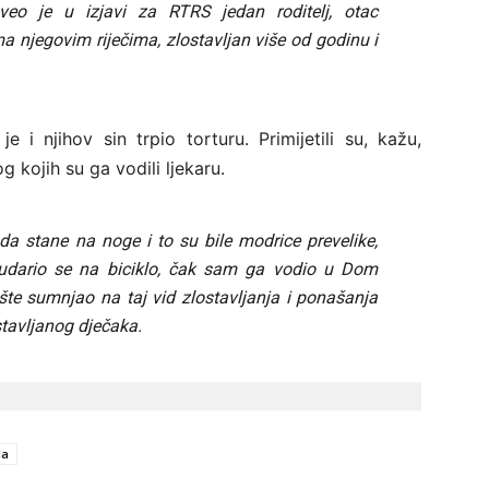
aveo je u izjavi za RTRS jedan roditelj, otac
ma njegovim riječima, zlostavljan više od godinu i
 i njihov sin trpio torturu. Primijetili su, kažu,
 kojih su ga vodili ljekaru.
a stane na noge i to su bile modrice prevelike,
 udario se na biciklo, čak sam ga vodio u Dom
šte sumnjao na taj vid zlostavljanja i ponašanja
stavljanog dječaka.
la