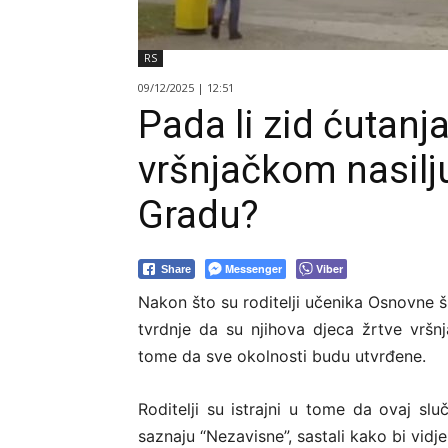
RS
09/12/2025 | 12:51
Pada li zid ćutan
vršnjačkom nasilju
Gradu?
Messenger
Viber
Share
Nakon što su roditelji učenika Osnovne š
tvrdnje da su njihova djeca žrtve vršnj
tome da sve okolnosti budu utvrđene.
Roditelji su istrajni u tome da ovaj slu
saznaju “Nezavisne”, sastali kako bi vidjel