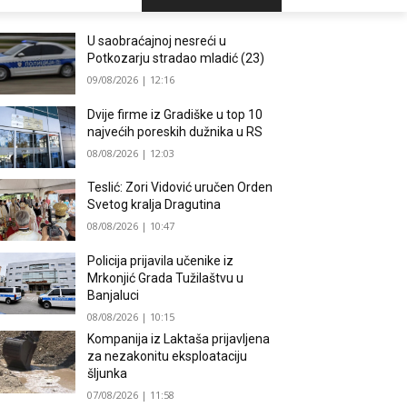
U saobraćajnoj nesreći u
Potkozarju stradao mladić (23)
09/08/2026 | 12:16
Dvije firme iz Gradiške u top 10
najvećih poreskih dužnika u RS
08/08/2026 | 12:03
Teslić: Zori Vidović uručen Orden
Svetog kralja Dragutina
08/08/2026 | 10:47
Policija prijavila učenike iz
Mrkonjić Grada Tužilaštvu u
Banjaluci
08/08/2026 | 10:15
Kompanija iz Laktaša prijavljena
za nezakonitu eksploataciju
šljunka
07/08/2026 | 11:58