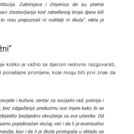
titucija. Zabrinjava i činjenica da su, prema
znaci zlostavljanja kod određenog broja djece bili
o nisu prepoznali ni roditelji ni škola”, rekla je
žni”
je koliko je važno sa djecom redovno razgovarati,
ne i ponašajne promjene, koje mogu biti prvi znak da
jete i kulture, centar za socijalni rad, policija i
sti, bez odgađanja preduzmu sve mjere kako bi se
bezbijedilo bezbjedno okruženje za sve učenike. Od
samo pojedinačan slučaj, već i da li je eventualno
nasilje, kao i da li je škola postupala u skladu sa