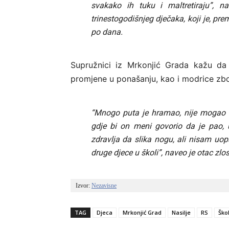
svakako ih tuku i maltretiraju”, n
trinestogodišnjeg dječaka, koji je, pre
po dana.
Supružnici iz Mrkonjić Grada kažu da je
promjene u ponašanju, kao i modrice zbog
“Mnogo puta je hramao, nije mogao d
gdje bi on meni govorio da je pao,
zdravlja da slika nogu, ali nisam uop
druge djece u školi”, naveo je otac zlo
Izvor: 
Nezavisne
TAG
Djeca
Mrkonjić Grad
Nasilje
RS
Ško