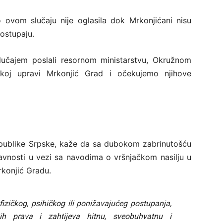
 o ovom slučaju nije oglasila dok Mrkonjićani nisu
postupaju.
lučajem poslali resornom ministarstvu, Okružnom
ijskoj upravi Mrkonjić Grad i očekujemo njihove
publike Srpske, kaže da sa dubokom zabrinutošću
javnosti u vezi sa navodima o vršnjačkom nasilju u
rkonjić Gradu.
fizičkog, psihičkog ili ponižavajućeg postupanja,
ovih prava i zahtijeva hitnu, sveobuhvatnu i