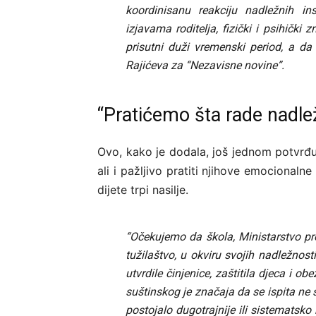
koordinisanu reakciju nadležnih ins
izjavama roditelja, fizički i psihički 
prisutni duži vremenski period, a da t
Rajićeva za “Nezavisne novine”.
“Pratićemo šta rade nadle
Ovo, kako je dodala, još jednom potvrđu
ali i pažljivo pratiti njihove emocional
dijete trpi nasilje.
“Očekujemo da škola, Ministarstvo prosv
tužilaštvo, u okviru svojih nadležno
utvrdile činjenice, zaštitila djeca i o
suštinskog je značaja da se ispita ne 
postojalo dugotrajnije ili sistematsko 