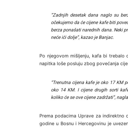
“Zadnjih desetak dana naglo su berza
očekujemo da će cijene kafe biti poveć
berza ponašati narednih dana. Neki pret
neće ići dolje”, kazao je Banjac.
Po njegovom mišljenju, kafa bi trebalo
napitka loše posluju zbog povećanja cije
“Trenutna cijena kafe je oko 17 KM po k
oko 14 KM. I cijene drugih sorti ka
koliko će se ove cijene zadržati”, nagla
Prema podacima Uprave za indirektno o
godine u Bosnu i Hercegovinu je uveze