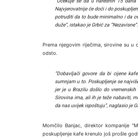
“Očekuje se da u narednih 15 dana 
Najvjerovatnije će doći i do poskupljen
potruditi da to bude minimalno i da o
duže”, istakao je Grbić za “Nezavisne”.
Prema njegovim riječima, sirovine su u
odsto.
“Dobavljači govore da bi cijene kaf
sumnjam u to. Poskupljenje se najviš
jer je u Brazilu došlo do vremenskih
Sirovina ima, ali ih je teže nabaviti,
da nas uvijek ispoštuju”, naglasio je Gr
Momčilo Banjac, direktor kompanije “M
poskupljenje kafe krenulo još prošle god