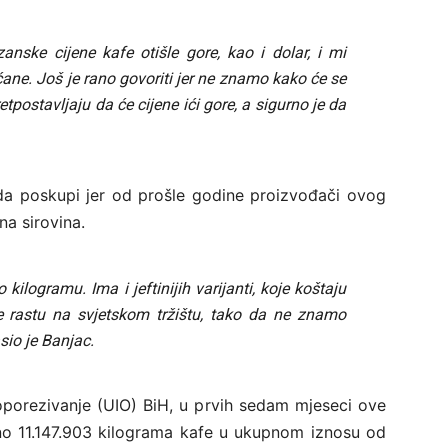
nske cijene kafe otišle gore, kao i dolar, i mi
ane. Još je rano govoriti jer ne znamo kako će se
postavljaju da će cijene ići gore, a sigurno je da
 da poskupi jer od prošle godine proizvođači ovog
na sirovina.
ilogramu. Ima i jeftinijih varijanti, koje koštaju
fe rastu na svjetskom tržištu, tako da ne znamo
sio je Banjac.
porezivanje (UIO) BiH, u prvih sedam mjeseci ove
no 11.147.903 kilograma kafe u ukupnom iznosu od