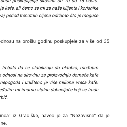
bude poskupljenje sirovina od 10 do 15 odsto.
ja kafe, ali ćemo se mi za naše klijente i korisnike
vaj period trenutnih cijena održimo što je moguće
 odnosu na prošlu godinu poskupjele za više od 35
e trebalo da se stabilizuju do oktobra, međutim
e odnosi na sirovinu za proizvodnju domaće kafe
 nepogoda i uništeno je više miliona vreća kafe.
 međutim mi imamo stalne dobavljače koji se trude
bić.
inea” iz Gradiške, naveo je za “Nezavisne” da je
ine.