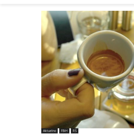
Aktuelno
FBiH
RS