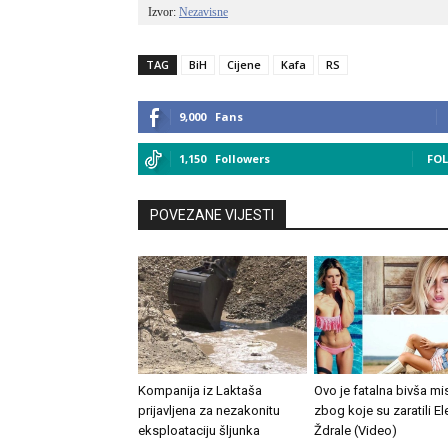
Izvor: 
Nezavisne
TAG
BiH
Cijene
Kafa
RS
9,000
Fans
1,150
Followers
FO
POVEZANE VIJESTI
Kompanija iz Laktaša
Ovo je fatalna bivša mi
prijavljena za nezakonitu
zbog koje su zaratili Ele
eksploataciju šljunka
Ždrale (Video)