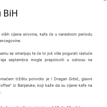
u BiH
viših cijena sirovina, kafa će u narednom periodu
Hercegovine.
amu se smanjuju te će to još više pogurati rastuće
kraja septembra mogle prepoloviti u odnosu na
maćem tržištu potvrdio je i Dragan Grbić, glavni
Coffee” iz Banjaluke, koji kaže da su cijene kafe na
.