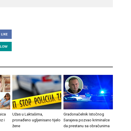
LIKE
LLOW
sica
Užas u Laktašima,
Gradonačelnik Istočnog
z i
pronađeno ugljenisano tijelo
Sarajeva pozvao kriminalce
žene
da prestanu sa obračunima