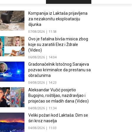
Kompanija iz Laktaša prijavljena
za nezakonitu eksploataciju
šljunka
07/08/2026 | 11:58
Ovo je fatalna bivša misica zbog
koje su zaratili Elez i Ždrale
(Video)
06/08/2026 | 14:04
Gradonačelnik Istočnog Sarajeva
pozvao kriminalce da prestanu sa
obračunima
04/08/2026 | 14:23
Aleksandar Vučić posjetio
Bugojno, roštiljao, nazdravljao i
prisjećao se mladih dana (Video)
04/08/2026 | 11:34
Veliki požari kod Laktaša: Dim se
širi kroz naselja
04/08/2026 | 11:03