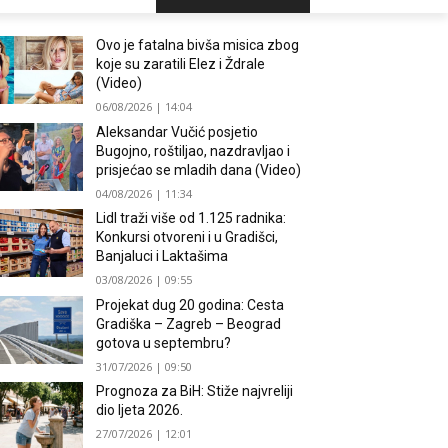
Ovo je fatalna bivša misica zbog
koje su zaratili Elez i Ždrale
(Video)
06/08/2026 | 14:04
Aleksandar Vučić posjetio
Bugojno, roštiljao, nazdravljao i
prisjećao se mladih dana (Video)
04/08/2026 | 11:34
Lidl traži više od 1.125 radnika:
Konkursi otvoreni i u Gradišci,
Banjaluci i Laktašima
03/08/2026 | 09:55
Projekat dug 20 godina: Cesta
Gradiška – Zagreb – Beograd
gotova u septembru?
31/07/2026 | 09:50
Prognoza za BiH: Stiže najvreliji
dio ljeta 2026.
27/07/2026 | 12:01