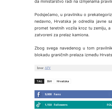
da ministarstvo radi na izmjenama pravil
Podsjećamo, u pravilniku o prekategoriza
nedavno, Hrvatska je odredila javne sa
promet teretnih vozila kroz tu zemlju, a 
zatvoreni za prelaz kamiona.
Zbog svega navedenog u tom pravilniku
blokadu graničnih prelaza između Hrvats
Izvor: 
ATV
TAG
BiH
Hrvatska
9,000
Fans
1,150
Followers
FO