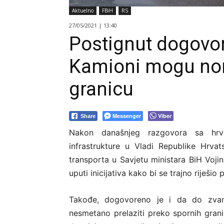
Aktuelno
FBiH
RS
27/05/2021 | 13:40
Postignut dogovo
Kamioni mogu nor
granicu
Messenger
Viber
Share
Nakon današnjeg razgovora sa hrv
infrastrukture u Vladi Republike Hrva
transporta u Savjetu ministara BiH Vojin
uputi inicijativa kako bi se trajno riješi
Takođe, dogovoreno je i da do zvani
nesmetano prelaziti preko spornih grani