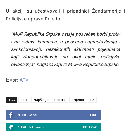
U akciji su učestvovali i pripadnici Žandarmerije i
Policijske uprave Prijedor.
”MUP Republike Srpske ostaje posvećen borbi protiv
svih vidova kriminala, a posebno suprostavljanju i
sankcionisanju nezakonitih aktivnosti pojedinaca
koji zloupotrebljavaju na ovaj način policijska
ovlašćenja”, naglašavaju iz MUP-a Republike Srpske.
Izvor:
ATV
TAG
Foto
Hapšenje
Policija
Prijedor
RS
9,000
Fans
LIKE
1,150
Followers
FOLLOW