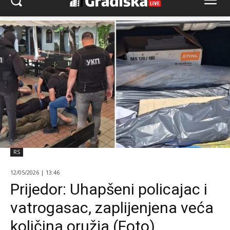
RS
12/05/2026 | 13:46
Prijedor: Uhapšeni policajac i
vatrogasac, zaplijenjena veća
količina oružja (Foto)