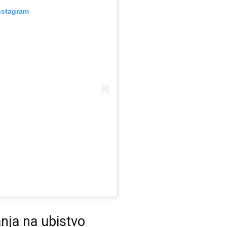
nstagram
nja na ubistvo