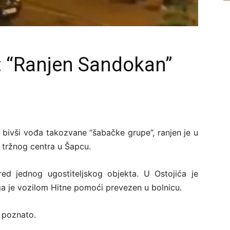
: “Ranjen Sandokan”
i bivši vođa takozvane “šabačke grupe”, ranjen je u
d tržnog centra u Šapcu.
red jednog ugostiteljskog objekta. U Ostojića je
ga je vozilom Hitne pomoći prevezen u bolnicu.
 poznato.