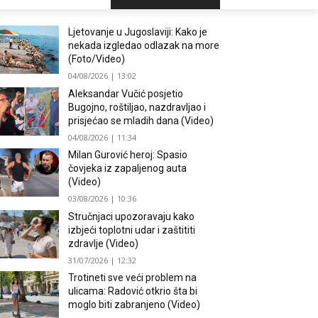
Ljetovanje u Jugoslaviji: Kako je
nekada izgledao odlazak na more
(Foto/Video)
04/08/2026 | 13:02
Aleksandar Vučić posjetio
Bugojno, roštiljao, nazdravljao i
prisjećao se mladih dana (Video)
04/08/2026 | 11:34
Milan Gurović heroj: Spasio
čovjeka iz zapaljenog auta
(Video)
03/08/2026 | 10:36
Stručnjaci upozoravaju kako
izbjeći toplotni udar i zaštititi
zdravlje (Video)
31/07/2026 | 12:32
Trotineti sve veći problem na
ulicama: Radović otkrio šta bi
moglo biti zabranjeno (Video)