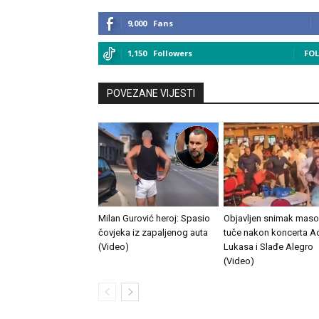
9,000
Fans
1,150
Followers
FO
POVEZANE VIJESTI
Milan Gurović heroj: Spasio
Objavljen snimak mas
čovjeka iz zapaljenog auta
tuče nakon koncerta A
(Video)
Lukasa i Slađe Alegro
(Video)