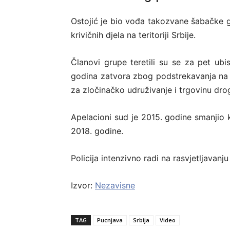
Ostojić je bio vođa takozvane šabačke g
krivičnih djela na teritoriji Srbije.
Članovi grupe teretili su se za pet ub
godina zatvora zbog podstrekavanja na 
za zločinačko udruživanje i trgovinu dr
Apelacioni sud je 2015. godine smanjio 
2018. godine.
Policija intenzivno radi na rasvjetljavanj
Izvor:
Nezavisne
TAG
Pucnjava
Srbija
Video