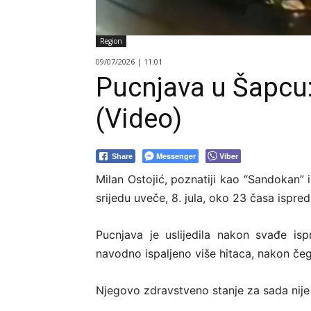
Region
09/07/2026 | 11:01
Pucnjava u Šapcu
(Video)
Messenger
Viber
Share
Milan Ostojić, poznatiji kao “Sandokan” 
srijedu uveče, 8. jula, oko 23 časa ispre
Pucnjava je uslijedila nakon svađe isp
navodno ispaljeno više hitaca, nakon če
Njegovo zdravstveno stanje za sada nije