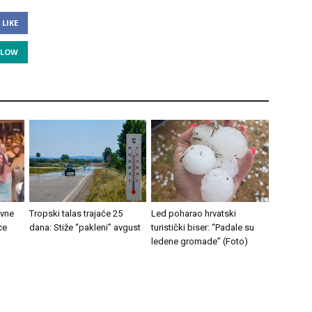
LIKE
LLOW
ovne
Tropski talas trajaće 25
Led poharao hrvatski
ce
dana: Stiže “pakleni” avgust
turistički biser: “Padale su
ledene gromade” (Foto)