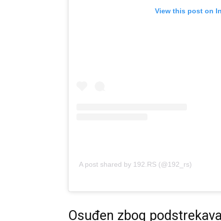
View this post on I
A post shared by 192.RS (@192_rs)
Osuđen zbog podstrekava