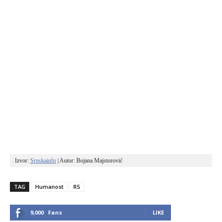
Izvor: 
Srpskainfo
 | Autor: Bojana Majstorović
TAG
Humanost
RS
9,000
Fans
LIKE