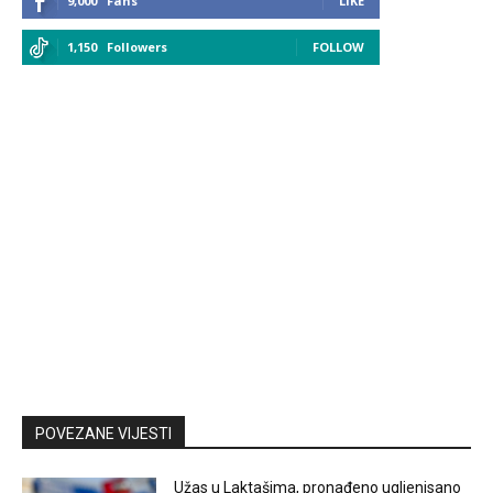
9,000
Fans
LIKE
1,150
Followers
FOLLOW
POVEZANE VIJESTI
Užas u Laktašima, pronađeno ugljenisano