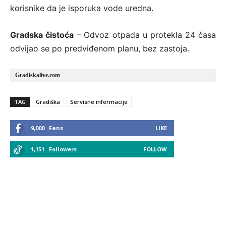
korisnike da je isporuka vode uredna.
Gradska čistoća
– Odvoz otpada u protekla 24 časa
odvijao se po predviđenom planu, bez zastoja.
Gradiskalive.com
TAG
Gradiška
Servisne informacije
9,000
Fans
LIKE
1,151
Followers
FOLLOW