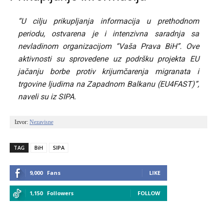
“U cilju prikupljanja informacija u prethodnom
periodu, ostvarena je i intenzivna saradnja sa
nevladinom organizacijom “Vaša Prava BiH”. Ove
aktivnosti su sprovedene uz podršku projekta EU
jačanju borbe protiv krijumčarenja migranata i
trgovine ljudima na Zapadnom Balkanu (EU4FAST)”,
naveli su iz SIPA.
Izvor: 
Nezavisne
TAG
BiH
SIPA
9,000
Fans
LIKE
1,150
Followers
FOLLOW