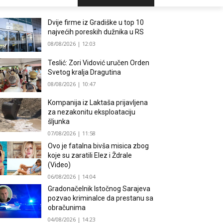
Dvije firme iz Gradiške u top 10
najvećih poreskih dužnika u RS
08/08/2026 | 12:03
Teslić: Zori Vidović uručen Orden
Svetog kralja Dragutina
08/08/2026 | 10:47
Kompanija iz Laktaša prijavljena
za nezakonitu eksploataciju
šljunka
07/08/2026 | 11:58
Ovo je fatalna bivša misica zbog
koje su zaratili Elez i Ždrale
(Video)
06/08/2026 | 14:04
Gradonačelnik Istočnog Sarajeva
pozvao kriminalce da prestanu sa
obračunima
04/08/2026 | 14:23