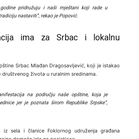
dine pridružuju i naši mještani koji rade u
adiciju nastaviti”, rekao je Popović.
acija ima za Srbac i lokalnu
opštine Srbac Mlađan Dragosavljević, koji je istakao
e društvenog života u ruralnim sredinama.
ifestacija na području naše opštine, koja je
ednice jer je poznata širom Republike Srpske”,
e iz sela i članice Foklornog udruženja građana