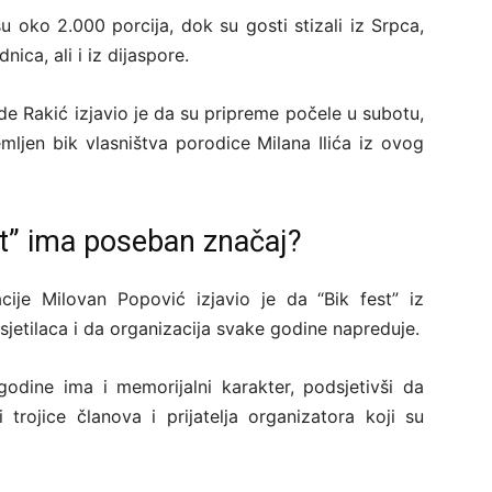
 su oko 2.000 porcija, dok su gosti stizali iz Srpca,
nica, ali i iz dijaspore.
e Rakić izjavio je da su pripreme počele u subotu,
ljen bik vlasništva porodice Milana Ilića iz ovog
st” ima poseban značaj?
ije Milovan Popović izjavio je da “Bik fest” iz
sjetilaca i da organizacija svake godine napreduje.
odine ima i memorijalni karakter, podsjetivši da
trojice članova i prijatelja organizatora koji su