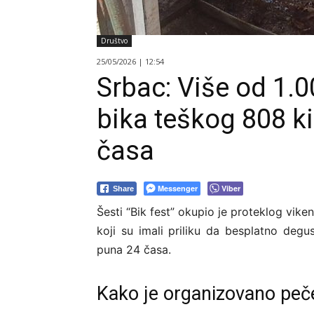
Društvo
25/05/2026 | 12:54
Srbac: Više od 1.0
bika teškog 808 k
časa
Messenger
Viber
Share
Šesti “Bik fest” okupio je proteklog vik
koji su imali priliku da besplatno deg
puna 24 časa.
Kako je organizovano peč