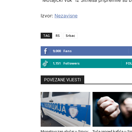
“Motajički vuk” iz Sitneša pripremile su 
Izvor:
Nezavisne
TAG
RS
Srbac
9,000
Fans
1,151
Followers
FO
POVEZANE VIJESTI
Monstruozan slučaj u Srpcu:
Tuča ispred kafića u Sr