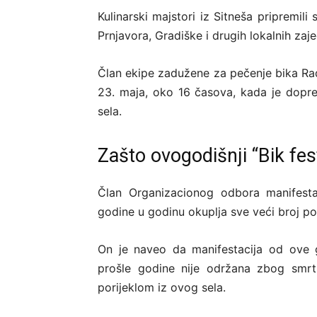
Kulinarski majstori iz Sitneša pripremili
Prnjavora, Gradiške i drugih lokalnih zajed
Član ekipe zadužene za pečenje bika Rad
23. maja, oko 16 časova, kada je doprem
sela.
Zašto ovogodišnji “Bik fe
Član Organizacionog odbora manifestac
godine u godinu okuplja sve veći broj po
On je naveo da manifestacija od ove g
prošle godine nije održana zbog smrti 
porijeklom iz ovog sela.