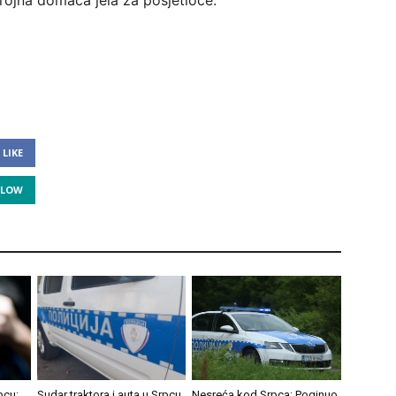
brojna domaća jela za posjetioce.
LIKE
LLOW
pcu:
Sudar traktora i auta u Srpcu,
Nesreća kod Srpca: Poginuo