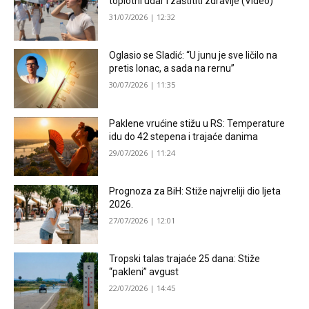
toplotni udar i zaštititi zdravlje (Video)
31/07/2026 | 12:32
Oglasio se Sladić: “U junu je sve ličilo na
pretis lonac, a sada na rernu”
30/07/2026 | 11:35
Paklene vrućine stižu u RS: Temperature
idu do 42 stepena i trajaće danima
29/07/2026 | 11:24
Prognoza za BiH: Stiže najvreliji dio ljeta
2026.
27/07/2026 | 12:01
Tropski talas trajaće 25 dana: Stiže
“pakleni” avgust
22/07/2026 | 14:45