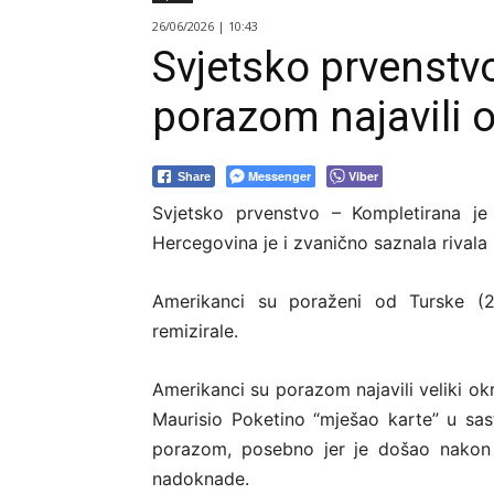
26/06/2026 | 10:43
Svjetsko prvenstv
porazom najavili 
Messenger
Viber
Share
Svjetsko prvenstvo – Kompletirana j
Hercegovina je i zvanično saznala rivala 
Amerikanci su poraženi od Turske (2:
remizirale.
Amerikanci su porazom najavili veliki ok
Maurisio Poketino “mješao karte” u sa
porazom, posebno jer je došao nakon
nadoknade.