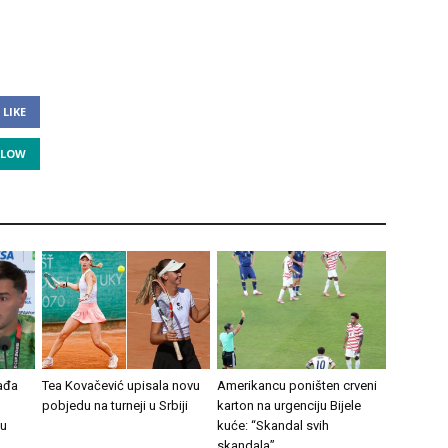
LIKE
LLOW
ađa
Tea Kovačević upisala novu
Amerikancu poništen crveni
pobjedu na turneji u Srbiji
karton na urgenciju Bijele
 u
kuće: “Skandal svih
skandala”