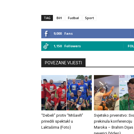
TAG
BiH
Fudbal
Sport
9,000
Fans
1,150
Followers
FO
POVEZANE VIJESTI
“Debeli” protiv “Mršavih”
Svjetsko prvenstvo: Sv
priredili spektakl u
prekinula konferenciju
Laktašima (Foto)
Maroka – Brahim Dijas
neverici (Video)