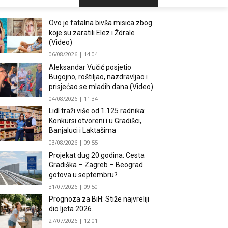
Ovo je fatalna bivša misica zbog
koje su zaratili Elez i Ždrale
(Video)
06/08/2026 | 14:04
Aleksandar Vučić posjetio
Bugojno, roštiljao, nazdravljao i
prisjećao se mladih dana (Video)
04/08/2026 | 11:34
Lidl traži više od 1.125 radnika:
Konkursi otvoreni i u Gradišci,
Banjaluci i Laktašima
03/08/2026 | 09:55
Projekat dug 20 godina: Cesta
Gradiška – Zagreb – Beograd
gotova u septembru?
31/07/2026 | 09:50
Prognoza za BiH: Stiže najvreliji
dio ljeta 2026.
27/07/2026 | 12:01