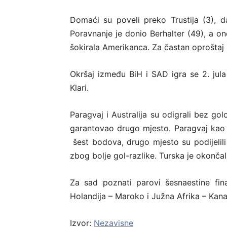
Domaći su poveli preko Trustija (3), d
Poravnanje je donio Berhalter (49), a on
šokirala Amerikanca. Za častan oproštaj 
Okršaj između BiH i SAD igra se 2. jula
Klari.
Paragvaj i Australija su odigrali bez golov
garantovao drugo mjesto. Paragvaj kao t
šest bodova, drugo mjesto su podijelili 
zbog bolje gol-razlike. Turska je okonča
Za sad poznati parovi šesnaestine fin
Holandija – Maroko i Južna Afrika – Kan
Izvor:
Nezavisne