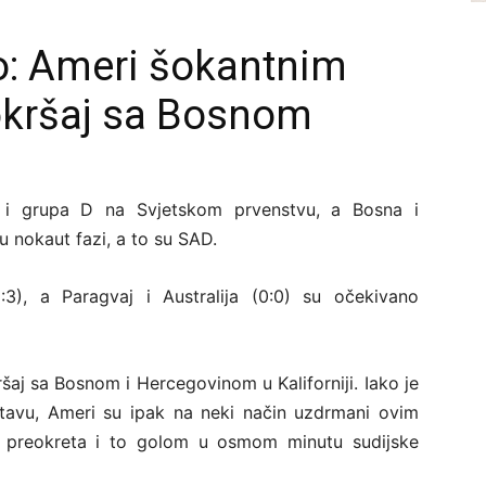
o: Ameri šokantnim
okršaj sa Bosnom
e i grupa D na Svjetskom prvenstvu, a Bosna i
u nokaut fazi, a to su SAD.
3), a Paragvaj i Australija (0:0) su očekivano
ršaj sa Bosnom i Hercegovinom u Kaliforniji. Iako je
stavu, Ameri su ipak na neki način uzdrmani ovim
 preokreta i to golom u osmom minutu sudijske