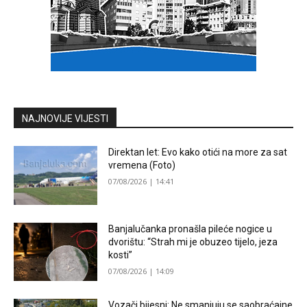
NAJNOVIJE VIJESTI
Direktan let: Evo kako otići na more za sat
vremena (Foto)
07/08/2026 | 14:41
Banjalučanka pronašla pileće nogice u
dvorištu: “Strah mi je obuzeo tijelo, jeza
kosti”
07/08/2026 | 14:09
Vozači bijesni: Ne smanjuju se saobraćajne