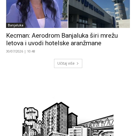
Banjaluka
Kecman: Aerodrom Banjaluka širi mrežu
letova i uvodi hotelske aranžmane
30/07/2026 | 10:48
Učitaj više