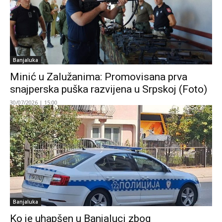
Banjaluka
Minić u Zalužanima: Promovisana prva
snajperska puška razvijena u Srpskoj (Foto)
30/07/2026 | 15:00
Banjaluka
Ko je uhapšen u Banjaluci zbog