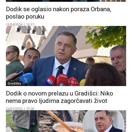
Dodik se oglasio nakon poraza Orbana,
poslao poruku
13/04/2026 | 12:37
Gradiška
Dodik o novom prelazu u Gradišci: Niko
nema pravo ljudima zagorčavati život
26/03/2026 | 10:28