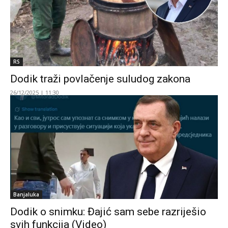
RS
Dodik traži povlačenje suludog zakona
26/12/2025 | 11:30
Banjaluka
Dodik o snimku: Đajić sam sebe razriješio
svih funkcija (Video)