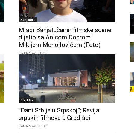
Banjaluka
Mladi Banjalučanin filmske scene
dijelio sa Anicom Dobrom i
Mikijem Manojlovićem (Foto)
22/10/2024 | 09:55
Gradiška
“Dani Srbije u Srpskoj”; Revija
srpskih filmova u Gradišci
27/09/2024 | 11:43