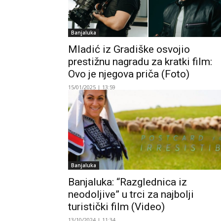
Banjaluka
Mladić iz Gradiške osvojio
prestižnu nagradu za kratki film:
Ovo je njegova priča (Foto)
15/01/2025 | 13:59
Banjaluka
Banjaluka: “Razglednica iz
neodoljive” u trci za najbolji
turistički film (Video)
13/10/2024 | 11:34