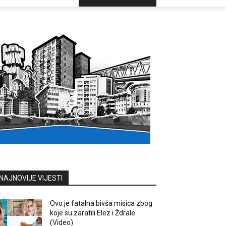
NAJNOVIJE VIJESTI
Ovo je fatalna bivša misica zbog
koje su zaratili Elez i Ždrale
(Video)