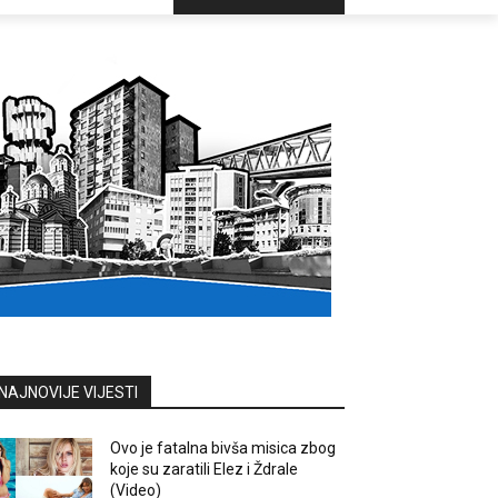
NAJNOVIJE VIJESTI
Ovo je fatalna bivša misica zbog
koje su zaratili Elez i Ždrale
(Video)