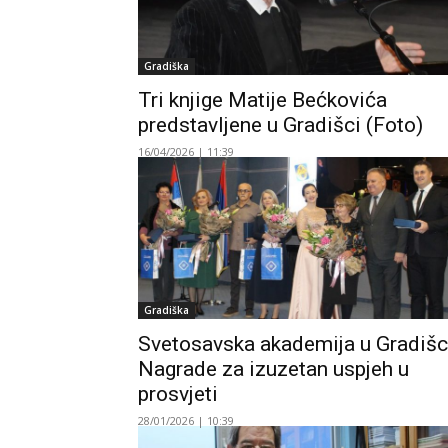
Gradiška
Tri knjige Matije Bećkovića
predstavljene u Gradišci (Foto)
16/04/2026 | 11:39
Gradiška
Svetosavska akademija u Gradišc
Nagrade za izuzetan uspjeh u
prosvjeti
28/01/2026 | 10:39