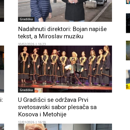
Gradiška
Nadahnuti direktori: Bojan napiše
tekst, a Miroslav muziku
10/02/2026 | 16:23
Gradiška
i:
U Gradišci se održava Prvi
svetosavski sabor plesača sa
Kosova i Metohije
12/01/2026 | 16:59