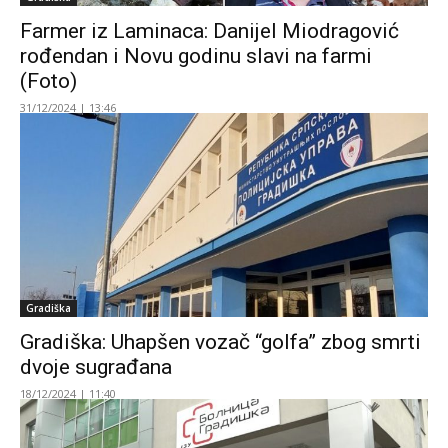
Farmer iz Laminaca: Danijel Miodragović
rođendan i Novu godinu slavi na farmi
(Foto)
31/12/2024 | 13:46
Gradiška
Gradiška: Uhapšen vozač “golfa” zbog smrti
dvoje sugrađana
18/12/2024 | 11:40