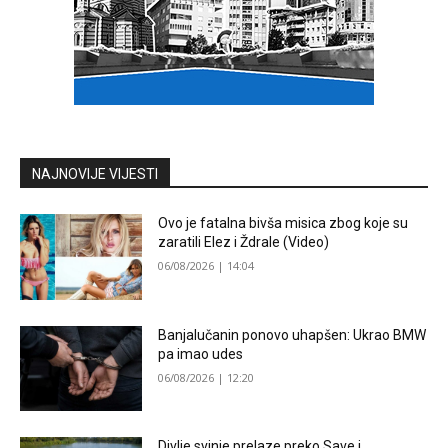
NAJNOVIJE VIJESTI
Ovo je fatalna bivša misica zbog koje su
zaratili Elez i Ždrale (Video)
06/08/2026 | 14:04
Banjalučanin ponovo uhapšen: Ukrao BMW
pa imao udes
06/08/2026 | 12:20
Divlje svinje prelaze preko Save i