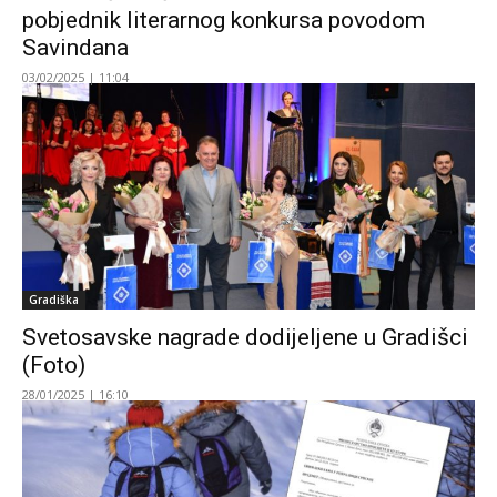
pobjednik literarnog konkursa povodom
Savindana
03/02/2025 | 11:04
Gradiška
Svetosavske nagrade dodijeljene u Gradišci
(Foto)
28/01/2025 | 16:10