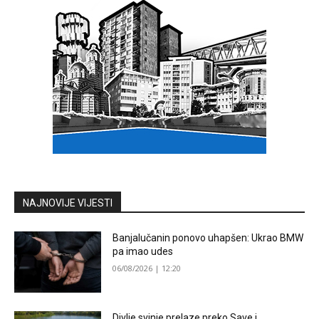
NAJNOVIJE VIJESTI
Banjalučanin ponovo uhapšen: Ukrao BMW
pa imao udes
06/08/2026 | 12:20
Divlje svinje prelaze preko Save i