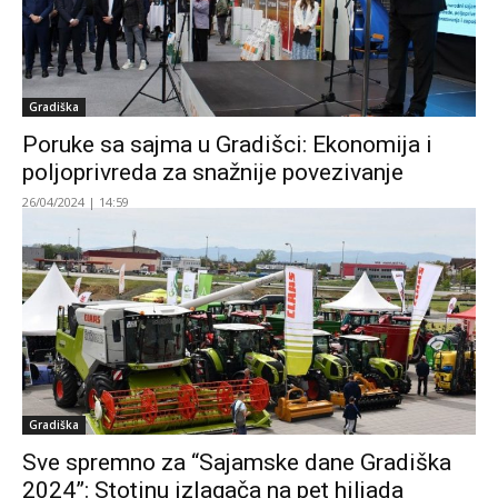
Gradiška
Poruke sa sajma u Gradišci: Ekonomija i
poljoprivreda za snažnije povezivanje
26/04/2024 | 14:59
Gradiška
Sve spremno za “Sajamske dane Gradiška
2024”: Stotinu izlagača na pet hiljada