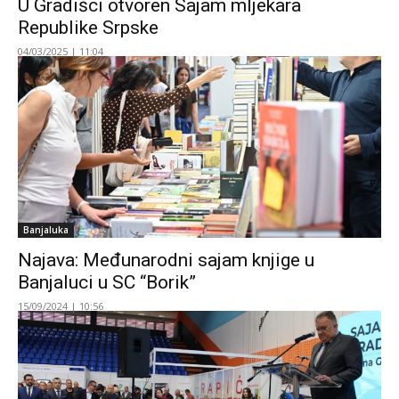
U Gradišci otvoren Sajam mljekara
Republike Srpske
04/03/2025 | 11:04
Banjaluka
Najava: Međunarodni sajam knjige u
Banjaluci u SC “Borik”
15/09/2024 | 10:56