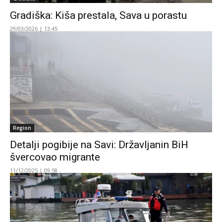
Gradiška: Kiša prestala, Sava u porastu
29/03/2026 | 13:45
Region
Detalji pogibije na Savi: Državljanin BiH
švercovao migrante
11/12/2025 | 09:58