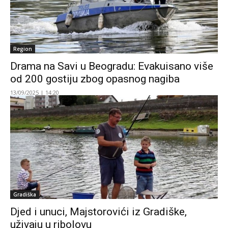
Region
Drama na Savi u Beogradu: Evakuisano više
od 200 gostiju zbog opasnog nagiba
13/09/2025 | 14:20
Gradiška
Djed i unuci, Majstorovići iz Gradiške,
uživaju u ribolovu