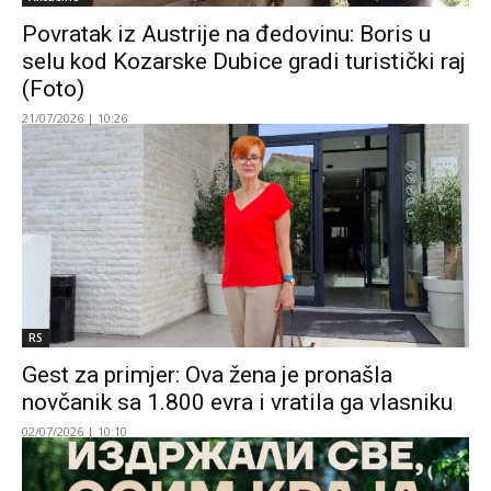
Povratak iz Austrije na đedovinu: Boris u
selu kod Kozarske Dubice gradi turistički raj
(Foto)
21/07/2026 | 10:26
RS
Gest za primjer: Ova žena je pronašla
novčanik sa 1.800 evra i vratila ga vlasniku
02/07/2026 | 10:10