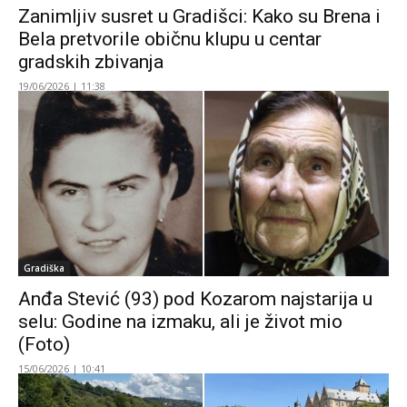
Zanimljiv susret u Gradišci: Kako su Brena i
Bela pretvorile običnu klupu u centar
gradskih zbivanja
19/06/2026 | 11:38
Gradiška
Anđa Stević (93) pod Kozarom najstarija u
selu: Godine na izmaku, ali je život mio
(Foto)
15/06/2026 | 10:41