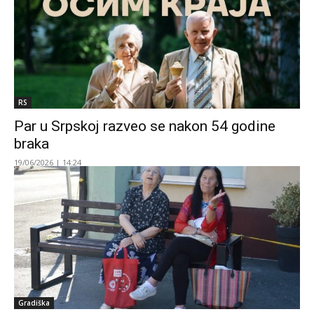
RS
Par u Srpskoj razveo se nakon 54 godine
braka
19/06/2026 | 14:24
Gradiška