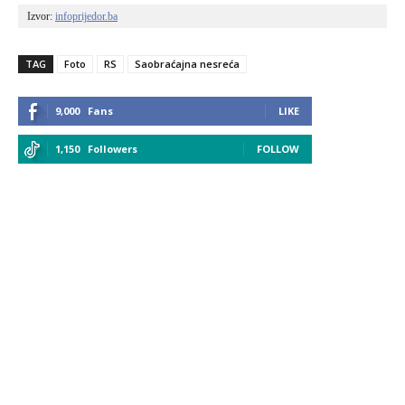
Izvor: 
infoprijedor.ba
TAG
Foto
RS
Saobraćajna nesreća
9,000
Fans
LIKE
1,150
Followers
FOLLOW