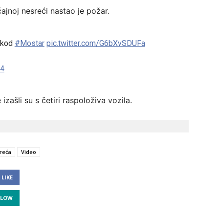
jnoj nesreći nastao je požar.
 kod
#Mostar
pic.twitter.com/G6bXvSDUFa
24
zašli su s četiri raspoloživa vozila.
reća
Video
LIKE
LLOW