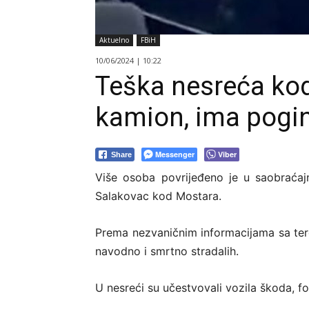
Aktuelno
FBiH
10/06/2024 | 10:22
Teška nesreća kod
kamion, ima pogin
Messenger
Viber
Share
Više osoba povrijeđeno je u saobraćajn
Salakovac kod Mostara.
Prema nezvaničnim informacijama sa tere
navodno i smrtno stradalih.
U nesreći su učestvovali vozila škoda, f