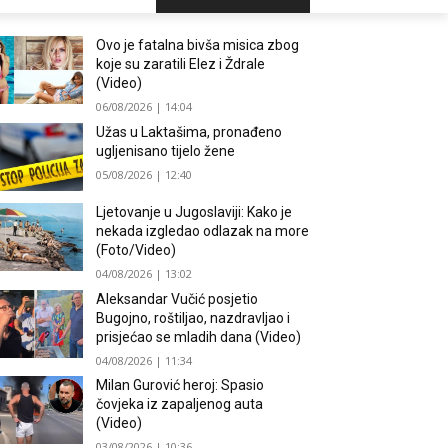
Ovo je fatalna bivša misica zbog
koje su zaratili Elez i Ždrale
(Video)
06/08/2026 | 14:04
Užas u Laktašima, pronađeno
ugljenisano tijelo žene
05/08/2026 | 12:40
Ljetovanje u Jugoslaviji: Kako je
nekada izgledao odlazak na more
(Foto/Video)
04/08/2026 | 13:02
Aleksandar Vučić posjetio
Bugojno, roštiljao, nazdravljao i
prisjećao se mladih dana (Video)
04/08/2026 | 11:34
Milan Gurović heroj: Spasio
čovjeka iz zapaljenog auta
(Video)
03/08/2026 | 10:36