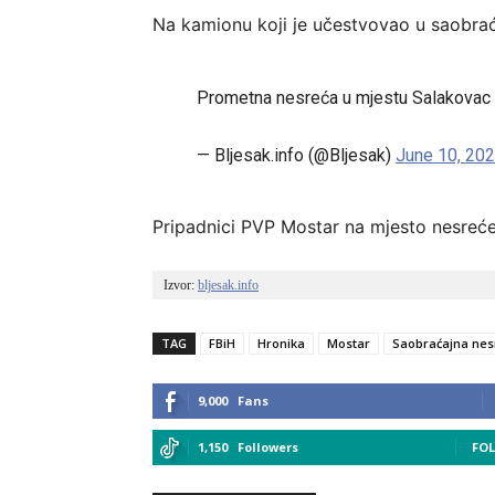
Na kamionu koji je učestvovao u saobraća
Prometna nesreća u mjestu Salakovac
— Bljesak.info (@Bljesak)
June 10, 20
Pripadnici PVP Mostar na mjesto nesreće i
Izvor: 
bljesak.info
TAG
FBiH
Hronika
Mostar
Saobraćajna nes
9,000
Fans
1,150
Followers
FO