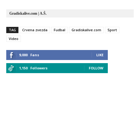
Gradiskalive.com | A.Š.
TAG
Crvena zvezda
Fudbal
Gradiskalive.com
Sport
Video
9,000
Fans
LIKE
1,150
Followers
FOLLOW