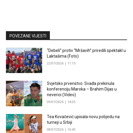
POVEZANE VIJESTI
“Debeli” protiv “Mršavih” priredili spektakl u
Laktašima (Foto)
22/07/2026 | 11:15
Svjetsko prvenstvo: Svađa prekinula
konferenciju Maroka – Brahim Dijas u
neverici (Video)
09/07/2026 | 14:05
Tea Kovačević upisala novu pobjedu na
turneji u Srbiji
08/07/2026 | 16:45