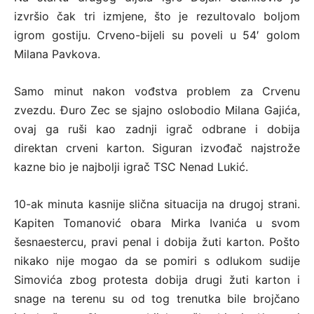
izvršio čak tri izmjene, što je rezultovalo boljom
igrom gostiju. Crveno-bijeli su poveli u 54′ golom
Milana Pavkova.
Samo minut nakon vođstva problem za Crvenu
zvezdu. Đuro Zec se sjajno oslobodio Milana Gajića,
ovaj ga ruši kao zadnji igrač odbrane i dobija
direktan crveni karton. Siguran izvođač najstrože
kazne bio je najbolji igrač TSC Nenad Lukić.
10-ak minuta kasnije slična situacija na drugoj strani.
Kapiten Tomanović obara Mirka Ivanića u svom
šesnaestercu, pravi penal i dobija žuti karton. Pošto
nikako nije mogao da se pomiri s odlukom sudije
Simovića zbog protesta dobija drugi žuti karton i
snage na terenu su od tog trenutka bile brojčano