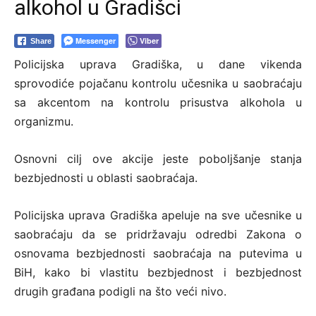
alkohol u Gradišci
Messenger
Viber
Share
Policijska uprava Gradiška, u dane vikenda
sprovodiće pojačanu kontrolu učesnika u saobraćaju
sa akcentom na kontrolu prisustva alkohola u
organizmu.
Osnovni cilj ove akcije jeste poboljšanje stanja
bezbjednosti u oblasti saobraćaja.
Policijska uprava Gradiška apeluje na sve učesnike u
saobraćaju da se pridržavaju odredbi Zakona o
osnovama bezbjednosti saobraćaja na putevima u
BiH, kako bi vlastitu bezbjednost i bezbjednost
drugih građana podigli na što veći nivo.