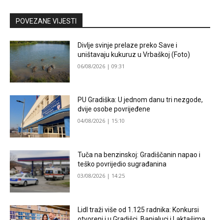
POVEZANE VIJESTI
Divlje svinje prelaze preko Save i
uništavaju kukuruz u Vrbaškoj (Foto)
06/08/2026 | 09:31
PU Gradiška: U jednom danu tri nezgode,
dvije osobe povrijeđene
04/08/2026 | 15:10
Tuča na benzinskoj: Gradiščanin napao i
teško povrijedio sugrađanina
03/08/2026 | 14:25
Lidl traži više od 1.125 radnika: Konkursi
otvoreni i u Gradišci, Banjaluci i Laktašima