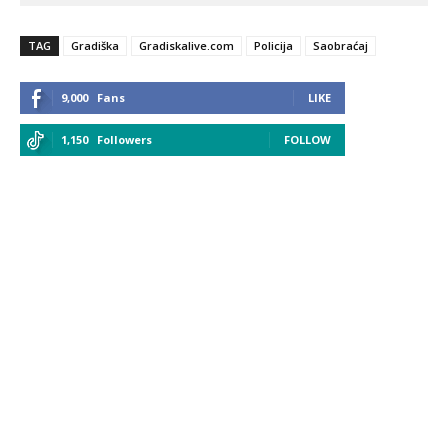
TAG
Gradiška
Gradiskalive.com
Policija
Saobraćaj
9,000
Fans
LIKE
1,150
Followers
FOLLOW