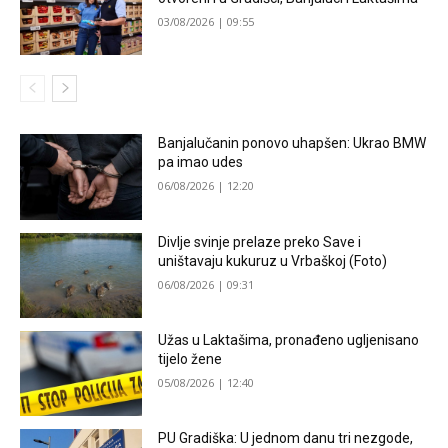
03/08/2026 | 09:55
Banjalučanin ponovo uhapšen: Ukrao BMW
pa imao udes
06/08/2026 | 12:20
Divlje svinje prelaze preko Save i
uništavaju kukuruz u Vrbaškoj (Foto)
06/08/2026 | 09:31
Užas u Laktašima, pronađeno ugljenisano
tijelo žene
05/08/2026 | 12:40
PU Gradiška: U jednom danu tri nezgode,