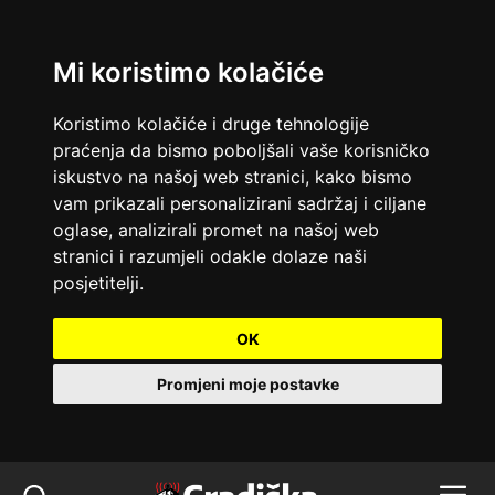
Mi koristimo kolačiće
Koristimo kolačiće i druge tehnologije
praćenja da bismo poboljšali vaše korisničko
iskustvo na našoj web stranici, kako bismo
vam prikazali personalizirani sadržaj i ciljane
oglase, analizirali promet na našoj web
stranici i razumjeli odakle dolaze naši
posjetitelji.
OK
Promjeni moje postavke