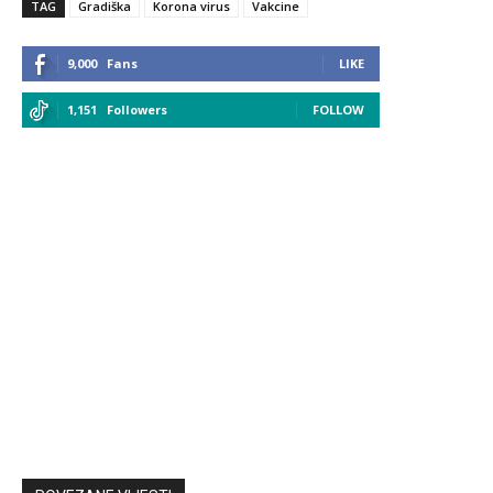
TAG
Gradiška
Korona virus
Vakcine
9,000
Fans
LIKE
1,151
Followers
FOLLOW