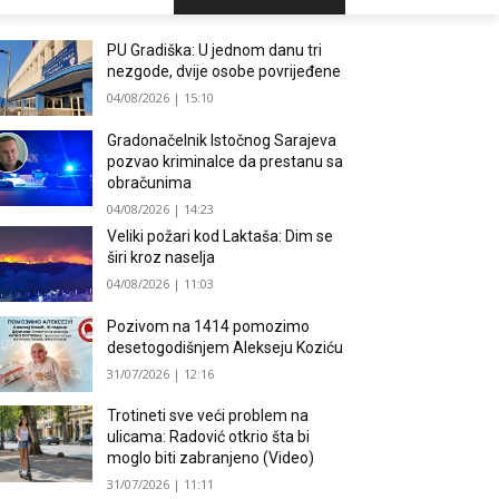
PU Gradiška: U jednom danu tri
nezgode, dvije osobe povrijeđene
04/08/2026 | 15:10
Gradonačelnik Istočnog Sarajeva
pozvao kriminalce da prestanu sa
obračunima
04/08/2026 | 14:23
Veliki požari kod Laktaša: Dim se
širi kroz naselja
04/08/2026 | 11:03
Pozivom na 1414 pomozimo
desetogodišnjem Alekseju Koziću
31/07/2026 | 12:16
Trotineti sve veći problem na
ulicama: Radović otkrio šta bi
moglo biti zabranjeno (Video)
31/07/2026 | 11:11