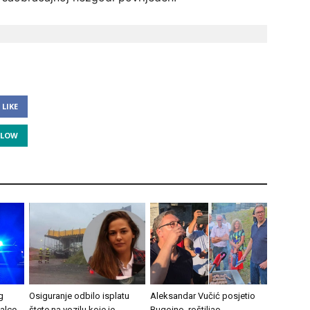
LIKE
LLOW
g
Osiguranje odbilo isplatu
Aleksandar Vučić posjetio
alce
štete na vozilu koje je
Bugojno, roštiljao,