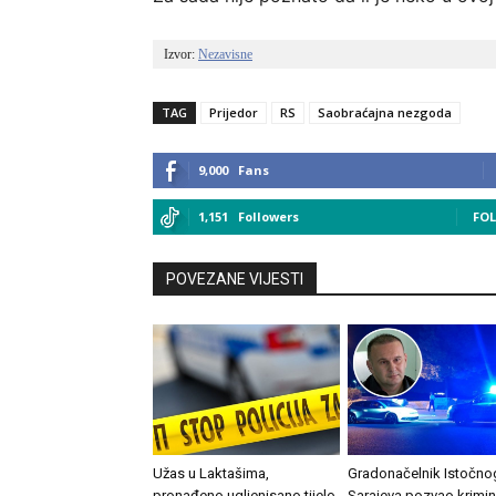
Izvor: 
Nezavisne
TAG
Prijedor
RS
Saobraćajna nezgoda
9,000
Fans
1,151
Followers
FO
POVEZANE VIJESTI
Užas u Laktašima,
Gradonačelnik Istočno
pronađeno ugljenisano tijelo
Sarajeva pozvao krimin