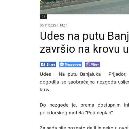
RS
30/11/2025 | 14:04
Udes na putu Banja
završio na krovu 
Messenger
Viber
Share
Udes – Na putu Banjaluka – Prijedor, 
dogodila se saobraćajna nezgoda usljed
krov.
Do nezgode je, prema dostupnim inf
prijedorskog motela “Peti neplan”.
Za sada nije poznato da li je neko u ovo